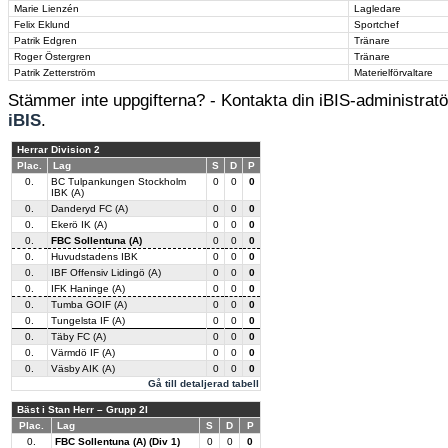
Marie Lienzén
Lagledare
Felix Eklund
Sportchef
Patrik Edgren
Tränare
Roger Östergren
Tränare
Patrik Zetterström
Materielförvaltare
Stämmer inte uppgifterna? - Kontakta din iBIS-administratör
iBIS
.
Herrar Division 2
Plac.
Lag
S
D
P
0.
BC Tulpankungen Stockholm
0
0
0
IBK (A)
0.
Danderyd FC (A)
0
0
0
0.
Ekerö IK (A)
0
0
0
0.
FBC Sollentuna (A)
0
0
0
0.
Huvudstadens IBK
0
0
0
0.
IBF Offensiv Lidingö (A)
0
0
0
0.
IFK Haninge (A)
0
0
0
0.
Tumba GOIF (A)
0
0
0
0.
Tungelsta IF (A)
0
0
0
0.
Täby FC (A)
0
0
0
0.
Värmdö IF (A)
0
0
0
0.
Väsby AIK (A)
0
0
0
Gå till detaljerad tabell
Bäst i Stan Herr – Grupp 2I
Plac.
Lag
S
D
P
0.
FBC Sollentuna (A) (Div 1)
0
0
0