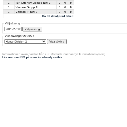
0.
IBF Offensiv Lidingö (Div 2)
0
0
0
0.
Vinnare Grupp 1I
0
0
0
0.
Värmdö IF (Div 2)
0
0
0
Gå till detaljerad tabell
Välj säsong
Visa tävlingar 2026/27
Informationen ovan hämtas från iBIS (Svensk Innebandys Informationssystem)
Läs mer om iBIS på www.innebandy.se/ibis