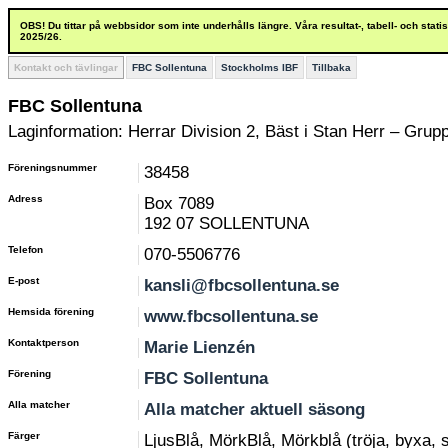
OBS! Du tittar på webbsidor som inte underhålls längre. Våra resultat-, tabell- och stat
2025/26.
Kontakt och tävlingar
FBC Sollentuna
Stockholms IBF
Tillbaka
FBC Sollentuna
Laginformation: Herrar Division 2, Bäst i Stan Herr – Grupp
Föreningsnummer
38458
Adress
Box 7089
192 07 SOLLENTUNA
Telefon
070-5506776
E-post
kansli@fbcsollentuna.se
Hemsida förening
www.fbcsollentuna.se
Kontaktperson
Marie Lienzén
Förening
FBC Sollentuna
Alla matcher
Alla matcher aktuell säsong
Färger
LjusBlå, MörkBlå, Mörkblå (tröja, byxa, 