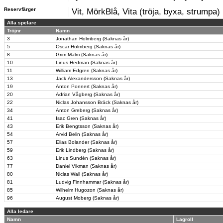
Reservfärger
Vit, MörkBlå, Vita (tröja, byxa, strumpa)
Alla spelare
Tröjnr
Namn
3
Jonathan Holmberg (Saknas år)
5
Oscar Holmberg (Saknas år)
8
Grim Malm (Saknas år)
10
Linus Hedman (Saknas år)
11
William Edgren (Saknas år)
13
Jack Alexandersson (Saknas år)
19
Anton Ponnert (Saknas år)
20
Adrian Vågberg (Saknas år)
22
Niclas Johansson Bräck (Saknas år)
34
Anton Greberg (Saknas år)
41
Isac Gren (Saknas år)
43
Erik Bengtsson (Saknas år)
54
Arvid Belin (Saknas år)
57
Elias Bolander (Saknas år)
59
Erik Lindberg (Saknas år)
63
Linus Sundén (Saknas år)
77
Daniel Vikman (Saknas år)
80
Niclas Wall (Saknas år)
81
Ludvig Finnhammar (Saknas år)
85
Wilhelm Hugozon (Saknas år)
96
August Moberg (Saknas år)
Alla ledare
Namn
Lagroll