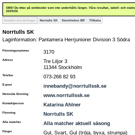
OBS! Du tittar på webbsidor som inte underhålls längre. Våra resultat-, tabell- och stat
2025/26.
Kontakt och tävlingar
Norrtulls SK
Stockholms IBF
Tillbaka
Norrtulls SK
Laginformation: Pantamera Herrjuniorer Division 3 Södra
Föreningsnummer
3170
Adress
Tre Liljor 3
11344 Stockholm
Telefon
073-268 82 93
E-post
innebandy@norrtullssk.se
Hemsida förening
www.norrtullssk.se
Kontaktperson
Katarina Ahlner
Förening
Norrtulls SK
Alla matcher
Alla matcher aktuell säsong
Färger
Gul, Svart, Gul (tröja, byxa, strumpa)