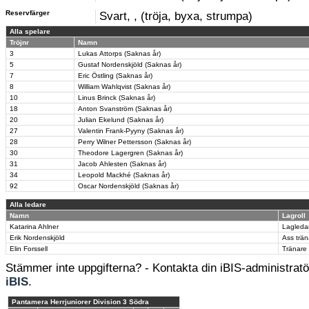
Reservfärger
Svart, , (tröja, byxa, strumpa)
Alla spelare
Tröjnr
Namn
3
Lukas Attorps (Saknas år)
5
Gustaf Nordenskjöld (Saknas år)
7
Eric Östling (Saknas år)
8
William Wahlqvist (Saknas år)
10
Linus Brinck (Saknas år)
18
Anton Svanström (Saknas år)
20
Julian Ekelund (Saknas år)
27
Valentin Frank-Pyyny (Saknas år)
28
Perry Wilner Pettersson (Saknas år)
30
Theodore Lagergren (Saknas år)
31
Jacob Ahlesten (Saknas år)
34
Leopold Mackhé (Saknas år)
92
Oscar Nordenskjöld (Saknas år)
Alla ledare
Namn
Lagroll
Katarina Ahlner
Lagleda
Erik Nordenskjöld
Ass trän
Elin Forssell
Tränare
Stämmer inte uppgifterna? - Kontakta din iBIS-administratör
iBIS
.
Pantamera Herrjuniorer Division 3 Södra