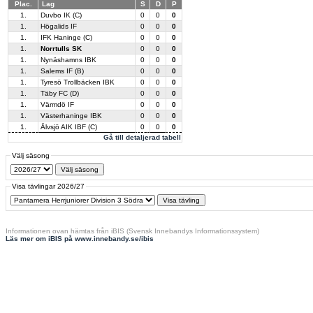
Plac.
Lag
S
D
P
1.
Duvbo IK (C)
0
0
0
1.
Högalids IF
0
0
0
1.
IFK Haninge (C)
0
0
0
1.
Norrtulls SK
0
0
0
1.
Nynäshamns IBK
0
0
0
1.
Salems IF (B)
0
0
0
1.
Tyresö Trollbäcken IBK
0
0
0
1.
Täby FC (D)
0
0
0
1.
Värmdö IF
0
0
0
1.
Västerhaninge IBK
0
0
0
1.
Älvsjö AIK IBF (C)
0
0
0
Gå till detaljerad tabell
Välj säsong
Visa tävlingar 2026/27
Informationen ovan hämtas från iBIS (Svensk Innebandys Informationssystem)
Läs mer om iBIS på www.innebandy.se/ibis