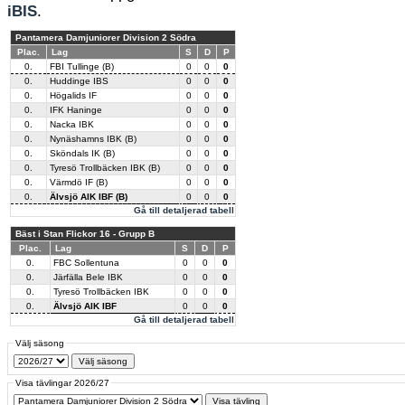
iBIS
.
Pantamera Damjuniorer Division 2 Södra
Plac.
Lag
S
D
P
0.
FBI Tullinge (B)
0
0
0
0.
Huddinge IBS
0
0
0
0.
Högalids IF
0
0
0
0.
IFK Haninge
0
0
0
0.
Nacka IBK
0
0
0
0.
Nynäshamns IBK (B)
0
0
0
0.
Sköndals IK (B)
0
0
0
0.
Tyresö Trollbäcken IBK (B)
0
0
0
0.
Värmdö IF (B)
0
0
0
0.
Älvsjö AIK IBF (B)
0
0
0
Gå till detaljerad tabell
Bäst i Stan Flickor 16 - Grupp B
Plac.
Lag
S
D
P
0.
FBC Sollentuna
0
0
0
0.
Järfälla Bele IBK
0
0
0
0.
Tyresö Trollbäcken IBK
0
0
0
0.
Älvsjö AIK IBF
0
0
0
Gå till detaljerad tabell
Välj säsong
Visa tävlingar 2026/27