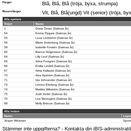
Färger
Blå, Blå, Blå (tröja, byxa, strumpa)
Reservfärger
Vit, Blå, Blå(ungd) Vit (senior) (tröja, b
Alla spelare
Tröjnr
Namn
1
Greta Öman (Saknas år)
54
Emma Flygare (Saknas år)
55
Lova Lindström (Saknas år)
56
Märta Söderberg (Saknas år)
59
Isabelle Forstén (Saknas år)
60
Bianca Holgersson (Saknas år)
64
Lilly Leuf (Saknas år)
65
Stina Forsgren (Saknas år)
66
Emilia Lindell (Saknas år)
67
Alma Källqvist (Saknas år)
70
Alva Nyström (Saknas år)
71
Ida Johnander (Saknas år)
73
Linnea Ekeberg (Saknas år)
74
Matilda Wikström (Saknas år)
75
Judit Sedin (Saknas år)
76
Lea Mourujärvi (Saknas år)
98
Molly Briscoe (Saknas år)
Alla ledare
Namn
Lagro
Jesper Wickman
Sport
Stämmer inte uppgifterna? - Kontakta din iBIS-administratör