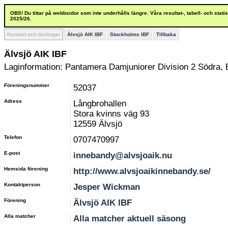
OBS! Du tittar på webbsidor som inte underhålls längre. Våra resultat-, tabell- och stat
2025/26.
Kontakt och tävlingar
Älvsjö AIK IBF
Stockholms IBF
Tillbaka
Älvsjö AIK IBF
Laginformation: Pantamera Damjuniorer Division 2 Södra, B
Föreningsnummer
52037
Adress
Långbrohallen
Stora kvinns väg 93
12559 Älvsjö
Telefon
0707470997
E-post
innebandy@alvsjoaik.nu
Hemsida förening
http://www.alvsjoaikinnebandy.se/
Kontaktperson
Jesper Wickman
Förening
Älvsjö AIK IBF
Alla matcher
Alla matcher aktuell säsong