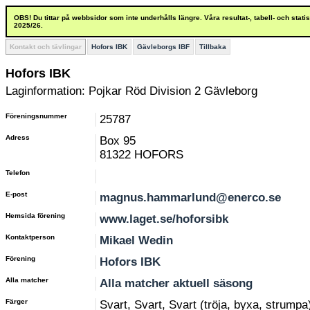
OBS! Du tittar på webbsidor som inte underhålls längre. Våra resultat-, tabell- och stat
2025/26.
Kontakt och tävlingar
Hofors IBK
Gävleborgs IBF
Tillbaka
Hofors IBK
Laginformation: Pojkar Röd Division 2 Gävleborg
Föreningsnummer
25787
Adress
Box 95
81322 HOFORS
Telefon
E-post
magnus.hammarlund@enerco.se
Hemsida förening
www.laget.se/hoforsibk
Kontaktperson
Mikael Wedin
Förening
Hofors IBK
Alla matcher
Alla matcher aktuell säsong
Färger
Svart, Svart, Svart (tröja, byxa, strumpa