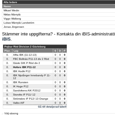
Alla ledare
Namn
Mikael Wedin
Niklas Mäntylä
Viggo Widberg
Lukas Mäntylä Landström
Jonas Jörgensen
Stämmer inte uppgifterna? - Kontakta din iBIS-administratör
iBIS
.
Pojkar Röd Division 2 Gävleborg
Plac.
Lag
S
D
P
0.
Alfta IBK (11-12-13)
0
0
0
0.
FBC Bollnäs P11-13 div 2 Röd
0
0
0
0.
Gävle GIK P Röd div 2
0
0
0
0.
Hofors IBK P11-12
0
0
0
0.
IBK Hudik P12
0
0
0
0.
IBK Njutånger Innebandy P 11-
0
0
0
12
0.
IBK Runsten
0
0
0
0.
IK Huge P12
0
0
0
0.
Sandvikens AIK P2012
0
0
0
0.
Storviks IF P11/ 12
0
0
0
0.
Strömsbro IF P12/ 13 Orange
0
0
0
0.
Valbo AIF
0
0
0
Gå till detaljerad tabell
Välj säsong