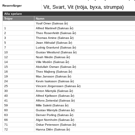
Reservfärger
Vit, Svart, Vit (tröja, byxa, strumpa)
Alla spelare
Tröjnr
Namn
Yosif Omer (Saknas år)
1
Alfred Martinell (Saknas år)
2
Theo Rosenfeldt (Saknas år)
3
Thomas Amine (Saknas år)
5
Jwan Alkhalaf (Saknas år)
7
Ludvig Granlund (Saknas år)
10
Gustav Westlund (Saknas år)
12
Noah Wedin (Saknas år)
14
Ville Modén (Saknas år)
15
Abdullah Osman (Saknas år)
16
Theo Majberg (Saknas år)
19
Max Jansson (Saknas år)
24
Kevin Isaksson (Saknas år)
25
Vincent Jörgenssen (Saknas år)
30
Anton Mäntylä (Saknas år)
40
Alfred Kjellsson (Saknas år)
41
Alfons Zetterdal (Saknas år)
59
Mille Saletti (Saknas år)
60
Gustav Mäntylä (Saknas år)
63
Denver Porling (Saknas år)
66
Algot Nornholm (Saknas år)
71
Oskar Petersson (Saknas år)
72
Hanna Dilén (Saknas år)