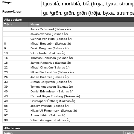
Färger
Ljusblå, mörkblå, blå (tröja, byxa, strum
Reservfärger
gul/grön, grön, grön (tröja, byxa, strump
Alla spelare
Tröjnr
Namn
Jonas Carlstrand (Saknas år)
savas ovabasli (Saknas år)
Gunnar Von Roth (Saknas år)
8
Mikael Bergström (Saknas år)
9
David Bergman (Saknas år)
13
Viktor Rodén (Saknas år)
16
Thomas Bertilsson (Saknas år)
18
James Ramanius (Saknas år)
22
Mikael Öhrström (Saknas år)
23
Niklas Fischerström (Saknas år)
26
Johan Brehmer (Saknas år)
33
Stefan Bergström (Saknas år)
39
Tommy Andersson (Saknas år)
40
Daniel Edvardsson (Saknas år)
43
Richard Birger Forsberg (Saknas år)
49
Christopher Östberg (Saknas år)
55
Joakim Wiklund (Saknas år)
72
Niklas Ulf Finnermark (Saknas år)
97
Anton Lithén (Saknas år)
98
Villiam Aspegren (Saknas år)
Alla ledare
Namn
Lagro