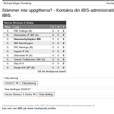
Richard Birger Forsberg
Konta
Stämmer inte uppgifterna? - Kontakta din iBIS-administratör
iBIS
.
Herrar Division 3 Södra
Plac.
Lag
S
D
P
0.
FBI Tullinge (B)
0
0
0
0.
Hammarby IF IBF (A)
0
0
0
0.
Hammarbyhöjden IBK
0
0
0
0.
IBK Bandhagen
0
0
0
0.
IFK Haninge (B)
0
0
0
0.
Ingarö IF (A)
0
0
0
0.
Sköndals IK (A)
0
0
0
0.
Tyresö Trollbäcken IBK (A)
0
0
0
0.
Älta IF A
0
0
0
0.
Älvsjö AIK IBF (B)
0
0
0
Gå till detaljerad tabell
Välj säsong
Visa tävlingar 2026/27
Informationen ovan hämtas från iBIS (Svensk Innebandys Informationssystem)
Läs mer om iBIS på www.innebandy.se/ibis