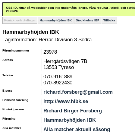
OBS! Du tittar på webbsidor som inte underhålls längre. Våra resultat-, tabell- och stat
2025/26.
Kontakt och tävlingar
Hammarbyhöjden IBK
Stockholms IBF
Tillbaka
Hammarbyhöjden IBK
Laginformation: Herrar Division 3 Södra
Föreningsnummer
23978
Adress
Herrgårdsvägen 7B
13553 Tyresö
Telefon
070-9161889
070-8922430
E-post
richard.forsberg@gmail.com
Hemsida förening
http://www.hibk.se
Kontaktperson
Richard Birger Forsberg
Förening
Hammarbyhöjden IBK
Alla matcher
Alla matcher aktuell säsong