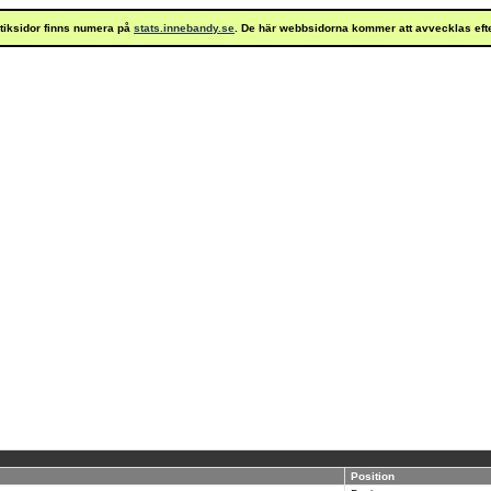
istiksidor finns numera på
stats.innebandy.se
. De här webbsidorna kommer att avvecklas eft
Position