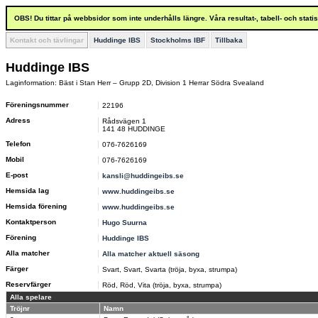
OBS! Du tittar på webbsidor som inte underhålls längre. Våra resultat-, tabell- och stat
Kontakt och tävlingar
Huddinge IBS
Stockholms IBF
Tillbaka
Huddinge IBS
Laginformation: Bäst i Stan Herr – Grupp 2D, Division 1 Herrar Södra Svealand
Föreningsnummer
22196
Adress
Rådsvägen 1
141 48 HUDDINGE
Telefon
076-7626169
Mobil
076-7626169
E-post
kansli@huddingeibs.se
Hemsida lag
www.huddingeibs.se
Hemsida förening
www.huddingeibs.se
Kontaktperson
Hugo Suurna
Förening
Huddinge IBS
Alla matcher
Alla matcher aktuell säsong
Färger
Svart, Svart, Svarta (tröja, byxa, strumpa)
Reservfärger
Röd, Röd, Vita (tröja, byxa, strumpa)
Alla spelare
Tröjnr
Namn