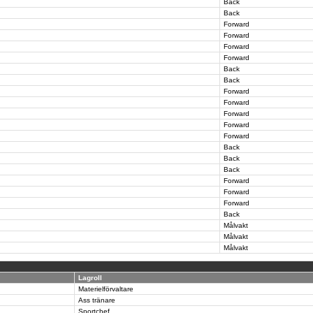
Back
Back
Forward
Forward
Forward
Forward
Back
Back
Forward
Forward
Forward
Forward
Forward
Back
Back
Back
Forward
Forward
Forward
Back
Målvakt
Målvakt
Målvakt
Lagroll
Materielförvaltare
Ass tränare
Sportchef