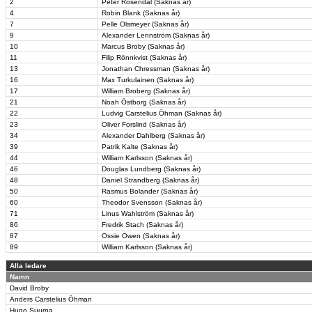
2
Peter Rosendal (Saknas år)
4
Robin Blank (Saknas år)
7
Pelle Olsmeyer (Saknas år)
9
Alexander Lennström (Saknas år)
10
Marcus Broby (Saknas år)
11
Filip Rönnkvist (Saknas år)
13
Jonathan Chressman (Saknas år)
16
Max Turkulainen (Saknas år)
17
William Broberg (Saknas år)
21
Noah Östborg (Saknas år)
22
Ludvig Carstelius Öhman (Saknas år)
23
Oliver Forslind (Saknas år)
34
Alexander Dahlberg (Saknas år)
39
Patrik Kalte (Saknas år)
44
William Karlsson (Saknas år)
46
Douglas Lundberg (Saknas år)
48
Daniel Strandberg (Saknas år)
50
Rasmus Bolander (Saknas år)
60
Theodor Svensson (Saknas år)
71
Linus Wahlström (Saknas år)
86
Fredrik Stach (Saknas år)
87
Ossie Owen (Saknas år)
89
William Karlsson (Saknas år)
Alla ledare
Namn
David Broby
Anders Carstelius Öhman
Hugo Suurna