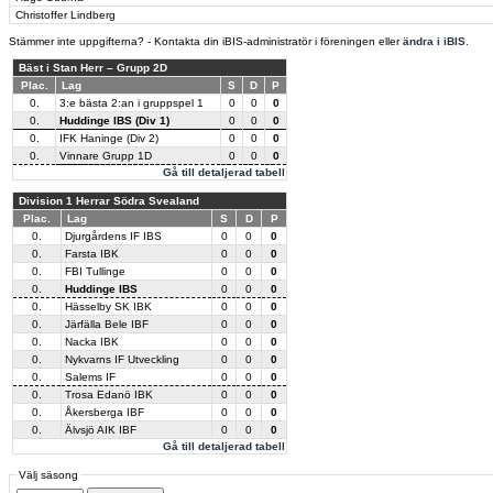
Christoffer Lindberg
Stämmer inte uppgifterna? - Kontakta din iBIS-administratör i föreningen eller
ändra i iBIS
.
Bäst i Stan Herr – Grupp 2D
Plac.
Lag
S
D
P
0.
3:e bästa 2:an i gruppspel 1
0
0
0
0.
Huddinge IBS (Div 1)
0
0
0
0.
IFK Haninge (Div 2)
0
0
0
0.
Vinnare Grupp 1D
0
0
0
Gå till detaljerad tabell
Division 1 Herrar Södra Svealand
Plac.
Lag
S
D
P
0.
Djurgårdens IF IBS
0
0
0
0.
Farsta IBK
0
0
0
0.
FBI Tullinge
0
0
0
0.
Huddinge IBS
0
0
0
0.
Hässelby SK IBK
0
0
0
0.
Järfälla Bele IBF
0
0
0
0.
Nacka IBK
0
0
0
0.
Nykvarns IF Utveckling
0
0
0
0.
Salems IF
0
0
0
0.
Trosa Edanö IBK
0
0
0
0.
Åkersberga IBF
0
0
0
0.
Älvsjö AIK IBF
0
0
0
Gå till detaljerad tabell
Välj säsong