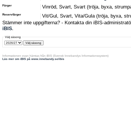
Färger
Vinröd, Svart, Svart (tröja, byxa, strump
Reservfärger
Vit/Gul, Svart, Vita/Gula (tröja, byxa, st
Stämmer inte uppgifterna? - Kontakta din iBIS-administratör
iBIS
.
Välj säsong
Informationen ovan hämtas från iBIS (Svensk Innebandys Informationssystem)
Läs mer om iBIS på www.innebandy.se/ibis