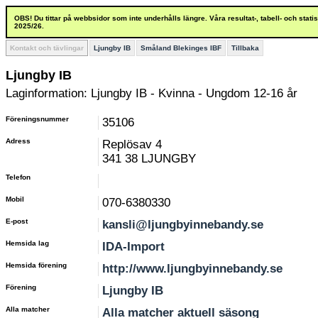
OBS! Du tittar på webbsidor som inte underhålls längre. Våra resultat-, tabell- och stat
2025/26.
Kontakt och tävlingar
Ljungby IB
Småland Blekinges IBF
Tillbaka
Ljungby IB
Laginformation: Ljungby IB - Kvinna - Ungdom 12-16 år
Föreningsnummer
35106
Adress
Replösav 4
341 38 LJUNGBY
Telefon
Mobil
070-6380330
E-post
kansli@ljungbyinnebandy.se
Hemsida lag
IDA-Import
Hemsida förening
http://www.ljungbyinnebandy.se
Förening
Ljungby IB
Alla matcher
Alla matcher aktuell säsong