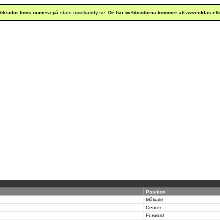
istiksidor finns numera på
stats.innebandy.se
. De här webbsidorna kommer att avvecklas eft
Position
Målvakt
Center
Forward