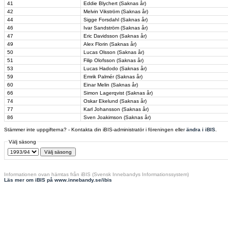
41
Eddie Blychert (Saknas år)
42
Melvin Vikström (Saknas år)
44
Sigge Forsdahl (Saknas år)
46
Ivar Sandström (Saknas år)
47
Eric Davidsson (Saknas år)
49
Alex Florin (Saknas år)
50
Lucas Olsson (Saknas år)
51
Filip Olofsson (Saknas år)
53
Lucas Hadodo (Saknas år)
59
Emrik Palmér (Saknas år)
60
Einar Melin (Saknas år)
66
Simon Lagerqvist (Saknas år)
74
Oskar Ekelund (Saknas år)
77
Karl Johansson (Saknas år)
86
Sven Joakimson (Saknas år)
Stämmer inte uppgifterna? - Kontakta din iBIS-administratör i föreningen eller
ändra i iBIS
.
Välj säsong
Informationen ovan hämtas från iBIS (Svensk Innebandys Informationssystem)
Läs mer om iBIS på www.innebandy.se/ibis