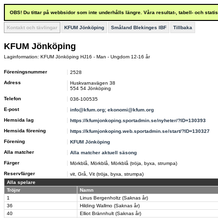
OBS! Du tittar på webbsidor som inte underhålls längre. Våra resultat-, tabell- och stat
Kontakt och tävlingar
KFUM Jönköping
Småland Blekinges IBF
Tillbaka
KFUM Jönköping
Laginformation: KFUM Jönköping HJ16 - Man - Ungdom 12-16 år
Föreningsnummer
2528
Adress
Huskvarnavägen 38
554 54 Jönköping
Telefon
036-100535
E-post
info@kfum.org; ekonomi@kfum.org
Hemsida lag
https://kfumjonkoping.sportadmin.se/nyheter/?ID=130393
Hemsida förening
https://kfumjonkoping.web.sportadmin.se/start/?ID=130327
Förening
KFUM Jönköping
Alla matcher
Alla matcher aktuell säsong
Färger
Mörkblå, Mörkblå, Mörkblå (tröja, byxa, strumpa)
Reservfärger
vit, Grå, Vit (tröja, byxa, strumpa)
Alla spelare
Tröjnr
Namn
1
Linus Bergenholtz (Saknas år)
36
Hilding Wallmo (Saknas år)
40
Elliot Brännhult (Saknas år)