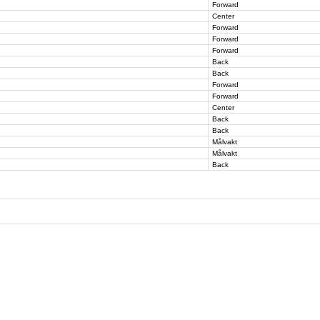
Forward
Center
Forward
Forward
Forward
Back
Back
Forward
Forward
Center
Back
Back
Målvakt
Målvakt
Back