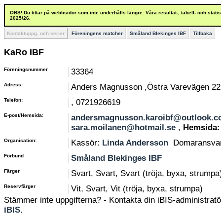
OBS! Du tittar på webbsidor som inte underhålls längre. Våra resultat-, tabell- och stat
2025/26.
Kontaktuppg. och serier
Föreningens matcher
Småland Blekinges IBF
Tillbaka
KaRo IBF
Föreningsnummer
33364
Adress:
Anders Magnusson ,Östra Varevägen 22
Telefon:
, 0721926619
E-post/Hemsida:
andersmagnusson.karoibf@outlook.c
sara.moilanen@hotmail.se
,
Hemsida:
Organisation:
Kassör:
Linda Andersson
Domaransva
Förbund
Småland Blekinges IBF
Färger
Svart, Svart, Svart (tröja, byxa, strumpa
Reservfärger
Vit, Svart, Vit (tröja, byxa, strumpa)
Stämmer inte uppgifterna? - Kontakta din iBIS-administratör
iBIS
.