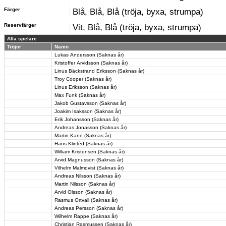
Färger
Blå, Blå, Blå (tröja, byxa, strumpa)
Reservfärger
Vit, Blå, Blå (tröja, byxa, strumpa)
Alla spelare
Tröjnr
Namn
Lukas Andersson (Saknas år)
Kristoffer Arvidsson (Saknas år)
Linus Bäckstrand Eriksson (Saknas år)
Troy Cooper (Saknas år)
Linus Eriksson (Saknas år)
Max Funk (Saknas år)
Jakob Gustavsson (Saknas år)
Joakim Isaksson (Saknas år)
Erik Johansson (Saknas år)
Andreas Jonasson (Saknas år)
Martin Kane (Saknas år)
Hans Klintéd (Saknas år)
William Kristensen (Saknas år)
Arvid Magnusson (Saknas år)
Vilhelm Malmqvist (Saknas år)
Andreas Nilsson (Saknas år)
Martin Nilsson (Saknas år)
Arvid Olsson (Saknas år)
Rasmus Ortvall (Saknas år)
Andreas Persson (Saknas år)
Wilhelm Rappe (Saknas år)
Christian Rasmussen (Saknas år)