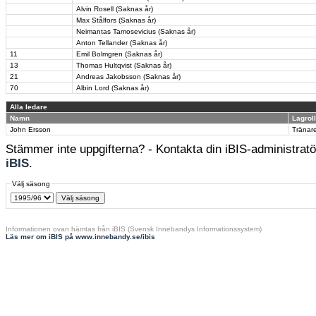
Alvin Rosell (Saknas år)
Max Stålfors (Saknas år)
Neimantas Tamosevicius (Saknas år)
Anton Tellander (Saknas år)
11
Emil Bolmgren (Saknas år)
13
Thomas Hultqvist (Saknas år)
21
Andreas Jakobsson (Saknas år)
70
Albin Lord (Saknas år)
Alla ledare
Namn
Lagroll
John Ersson
Tränar
Stämmer inte uppgifterna? - Kontakta din iBIS-administratör
iBIS
.
Välj säsong
Informationen ovan hämtas från iBIS (Svensk Innebandys Informationssystem)
Läs mer om iBIS på www.innebandy.se/ibis