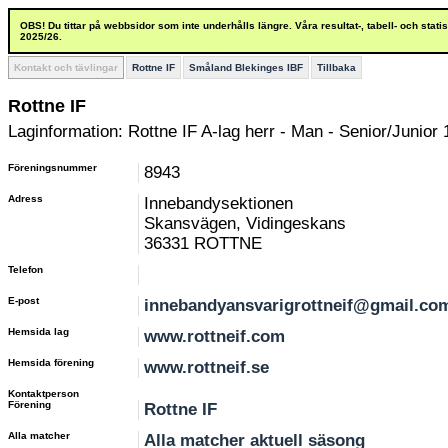
OBS! Du tittar på webbsidor som inte underhålls längre. Våra resultat-, tabell- och stat
2025/26.
Kontakt och tävlingar
Rottne IF
Småland Blekinges IBF
Tillbaka
Rottne IF
Laginformation: Rottne IF A-lag herr - Man - Senior/Junior 
Föreningsnummer
8943
Adress
Innebandysektionen
Skansvägen, Vidingeskans
36331 ROTTNE
Telefon
E-post
innebandyansvarigrottneif@gmail.co
Hemsida lag
www.rottneif.com
Hemsida förening
www.rottneif.se
Kontaktperson
Förening
Rottne IF
Alla matcher
Alla matcher aktuell säsong