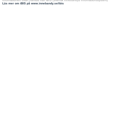
Informationen ovan hämtas från iBIS (Svensk Innebandys Informationssystem)
Läs mer om iBIS på www.innebandy.se/ibis