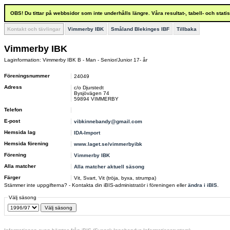
OBS! Du tittar på webbsidor som inte underhålls längre. Våra resultat-, tabell- och stat
Kontakt och tävlingar
Vimmerby IBK
Småland Blekinges IBF
Tillbaka
Vimmerby IBK
Laginformation: Vimmerby IBK B - Man - Senior/Junior 17- år
Föreningsnummer
24049
Adress
c/o Djurstedt
Bysjövägen 74
59894 VIMMERBY
Telefon
E-post
vibkinnebandy@gmail.com
Hemsida lag
IDA-Import
Hemsida förening
www.laget.se/vimmerbyibk
Förening
Vimmerby IBK
Alla matcher
Alla matcher aktuell säsong
Färger
Vit, Svart, Vit (tröja, byxa, strumpa)
Stämmer inte uppgifterna? - Kontakta din iBIS-administratör i föreningen eller
ändra i iBIS
.
Välj säsong