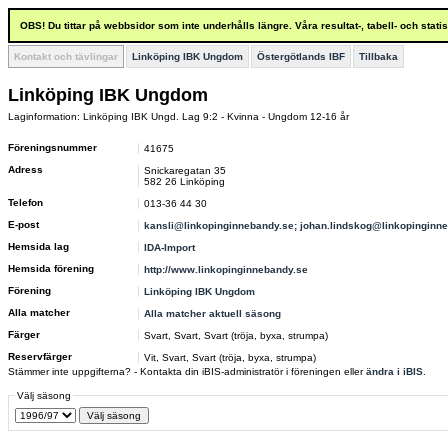
OBS! Du tittar på webbsidor som inte underhålls längre. Våra resultat-, tabell- och stat
Kontakt och tävlingar
Linköping IBK Ungdom
Östergötlands IBF
Tillbaka
Linköping IBK Ungdom
Laginformation: Linköping IBK Ungd. Lag 9:2 - Kvinna - Ungdom 12-16 år
Föreningsnummer
41675
Adress
Snickaregatan 35
582 26 Linköping
Telefon
013-36 44 30
E-post
kansli@linkopinginnebandy.se; johan.lindskog@linkopinginn
Hemsida lag
IDA-Import
Hemsida förening
http://www.linkopinginnebandy.se
Förening
Linköping IBK Ungdom
Alla matcher
Alla matcher aktuell säsong
Färger
Svart, Svart, Svart (tröja, byxa, strumpa)
Reservfärger
Vit, Svart, Svart (tröja, byxa, strumpa)
Stämmer inte uppgifterna? - Kontakta din iBIS-administratör i föreningen eller
ändra i iBIS
.
Välj säsong