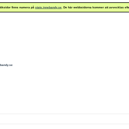
istiksidor finns numera på
stats.innebandy.se
. De här webbsidorna kommer att avvecklas eft
ebandy.se