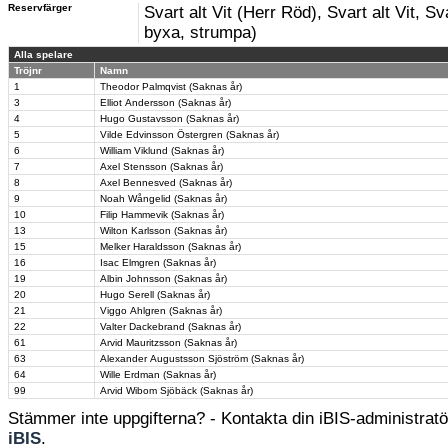
Reservfärger
Svart alt Vit (Herr Röd), Svart alt Vit, Sva
byxa, strumpa)
Alla spelare
Tröjnr
Namn
1
Theodor Palmqvist (Saknas år)
3
Elliot Andersson (Saknas år)
4
Hugo Gustavsson (Saknas år)
5
Vilde Edvinsson Östergren (Saknas år)
6
William Viklund (Saknas år)
7
Axel Stensson (Saknas år)
8
Axel Bennesved (Saknas år)
9
Noah Wångelid (Saknas år)
10
Filip Hammevik (Saknas år)
13
Wilton Karlsson (Saknas år)
15
Melker Haraldsson (Saknas år)
16
Isac Elmgren (Saknas år)
19
Albin Johnsson (Saknas år)
20
Hugo Serell (Saknas år)
21
Viggo Ahlgren (Saknas år)
22
Valter Dackebrand (Saknas år)
61
Arvid Mauritzsson (Saknas år)
63
Alexander Augustsson Sjöström (Saknas år)
64
Wille Erdman (Saknas år)
99
Arvid Wibom Sjöbäck (Saknas år)
Stämmer inte uppgifterna? - Kontakta din iBIS-administratör
iBIS
.