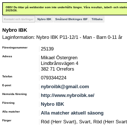
OBS! Du tittar på webbsidor som inte underhålls längre. Våra resultat-, tabell- och stat
2025/26.
Kontakt och tävlingar
Nybro IBK
Småland Blekinges IBF
Tillbaka
Nybro IBK
Laginformation: Nybro IBK P11-12/1 - Man - Barn 0-11 år
Föreningsnummer
25139
Adress
Mikael Östergren
Lindbrånsvägen 4
382 71 Orrefors
Telefon
0793344224
E-post
nybroibk@gmail.com
Hemsida förening
http://www.nybroibk.se/
Förening
Nybro IBK
Alla matcher
Alla matcher aktuell säsong
Färger
Röd (Herr Svart), Svart, Röd (Herr Svart