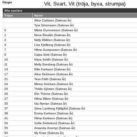
Färger
Vit, Svart, Vit (tröja, byxa, strumpa)
Alla spelare
Tröjnr
Namn
Alice Carlsson (Saknas år)
Tyra Simonsson (Saknas år)
0
Märta Gunnarsson (Saknas år)
1
Nova Rinaldo (Saknas år)
2
Nelly Widéen (Saknas år)
4
Lisa Kjellberg (Saknas år)
7
Hilma Gustavsson (Saknas år)
9
Cajsa Strid (Saknas år)
10
Klara Stridh (Saknas år)
11
Molly Stenberg (Saknas år)
13
Ellie Karlsson (Saknas år)
17
Alice Dickinson (Saknas år)
21
Tess Fridh (Saknas år)
24
Minea Snickars (Saknas år)
25
Thilde Sjösten (Saknas år)
26
Elin Thörne (Saknas år)
27
Hilma Milton (Saknas år)
35
Ida Nyman (Saknas år)
37
Stina Lamberg Fjällgård (Saknas år)
38
Emmy Karlsson (Saknas år)
41
Hilma Karlsson (Saknas år)
54
Sofia Söderlund (Saknas år)
55
Amanda Anemyr (Saknas år)
90
My Kratz (Saknas år)