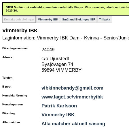
OBS! Du tittar på webbsidor som inte underhålls längre. Våra resultat-, tabell- och stat
2025/26.
Kontakt och tävlingar
Vimmerby IBK
Småland Blekinges IBF
Tillbaka
Vimmerby IBK
Laginformation: Vimmerby IBK Dam - Kvinna - Senior/Junio
Föreningsnummer
24049
Adress
c/o Djurstedt
Bysjövägen 74
59894 VIMMERBY
Telefon
E-post
vibkinnebandy@gmail.com
Hemsida förening
www.laget.se/vimmerbyibk
Kontaktperson
Patrik Karlsson
Förening
Vimmerby IBK
Alla matcher
Alla matcher aktuell säsong