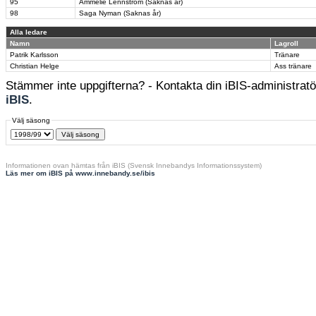
95
Ammelie Lennström (Saknas år)
98
Saga Nyman (Saknas år)
Alla ledare
Namn
Lagroll
Patrik Karlsson
Tränare
Christian Helge
Ass tränare
Stämmer inte uppgifterna? - Kontakta din iBIS-administratör
iBIS
.
Välj säsong
Informationen ovan hämtas från iBIS (Svensk Innebandys Informationssystem)
Läs mer om iBIS på www.innebandy.se/ibis