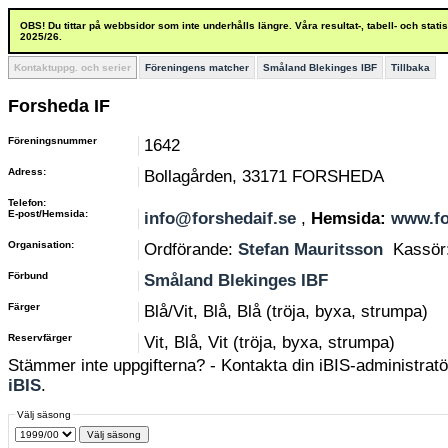
OBS! Du tittar på webbsidor som inte underhålls längre. Våra resultat-, tabell- och stat
2025/26.
Kontaktuppg. och serier
Föreningens matcher
Småland Blekinges IBF
Tillbaka
Forsheda IF
Föreningsnummer
1642
Adress:
Bollagården, 33171 FORSHEDA
Telefon:
E-post/Hemsida:
info@forshedaif.se
,
Hemsida:
www.fo
Organisation:
Ordförande:
Stefan Mauritsson
Kassör
Förbund
Småland Blekinges IBF
Färger
Blå/Vit, Blå, Blå (tröja, byxa, strumpa)
Reservfärger
Vit, Blå, Vit (tröja, byxa, strumpa)
Stämmer inte uppgifterna? - Kontakta din iBIS-administratör
iBIS
.
Välj säsong