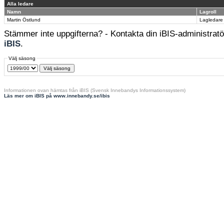
Alla ledare
Namn
Lagroll
Martin Östlund
Lagledare
Stämmer inte uppgifterna? - Kontakta din iBIS-administratör
iBIS
.
Välj säsong
Informationen ovan hämtas från iBIS (Svensk Innebandys Informationssystem)
Läs mer om iBIS på www.innebandy.se/ibis