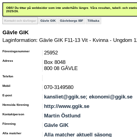
OBS! Du tittar på webbsidor som inte underhålls längre. Våra resultat-, tabell- och stat
2025/26.
Kontakt och tävlingar
Gävle GIK
Gävleborgs IBF
Tillbaka
Gävle GIK
Laginformation: Gävle GIK F11-13 Vit - Kvinna - Ungdom 1
Föreningsnummer
25952
Adress
Box 8048
800 08 GÄVLE
Telefon
Mobil
070-3149580
E-post
kansliet@ggik.se; ekonomi@ggik.se
Hemsida förening
http://www.ggik.se
Kontaktperson
Martin Östlund
Förening
Gävle GIK
Alla matcher
Alla matcher aktuell säsong