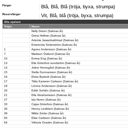
Färger
Blå, Blå, Blå (tröja, byxa, strumpa)
Reservfärger
Vit, Blå, blå (tröja, byxa, strumpa)
Alla spelare
Tröjnr
Namn
Nelly Green (Saknas år)
Greta Hellmer (Saknas år)
Artemis Jawanbakhtrad (Saknas år)
Emerentia Söderström (Saknas år)
1
Agnes Andersson (Saknas år)
7
Madison Östlund (Saknas år)
10
Emma Eng (Saknas år)
13
Ella Göterfors sundström (Saknas år)
14
Joline Hornegård (Saknas år)
15
Stella Gunnarsson (Saknas år)
16
Elvira Bystedt (Saknas år)
17
Tilda Kamerer Carlsson (Saknas år)
19
Linnea Andersson (Saknas år)
20
Edith Sohlén (Saknas år)
21
Ella Abrahamsson (Saknas år)
27
Ida Noren (Saknas år)
33
Cajsa Göterfors (Saknas år)
36
Henny Lindblom (Saknas år)
39
Wilda Söder (Saknas år)
60
Elise Carlsson (Saknas år)
64
Viktoria Ovasko (Saknas år)