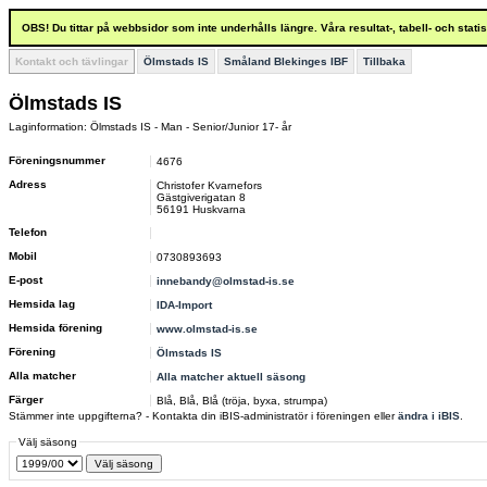
OBS! Du tittar på webbsidor som inte underhålls längre. Våra resultat-, tabell- och stat
Kontakt och tävlingar
Ölmstads IS
Småland Blekinges IBF
Tillbaka
Ölmstads IS
Laginformation: Ölmstads IS - Man - Senior/Junior 17- år
Föreningsnummer
4676
Adress
Christofer Kvarnefors
Gästgiverigatan 8
56191 Huskvarna
Telefon
Mobil
0730893693
E-post
innebandy@olmstad-is.se
Hemsida lag
IDA-Import
Hemsida förening
www.olmstad-is.se
Förening
Ölmstads IS
Alla matcher
Alla matcher aktuell säsong
Färger
Blå, Blå, Blå (tröja, byxa, strumpa)
Stämmer inte uppgifterna? - Kontakta din iBIS-administratör i föreningen eller
ändra i iBIS
.
Välj säsong