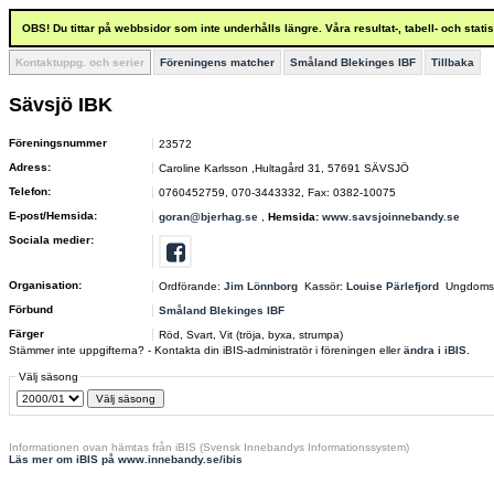
OBS! Du tittar på webbsidor som inte underhålls längre. Våra resultat-, tabell- och stat
Kontaktuppg. och serier
Föreningens matcher
Småland Blekinges IBF
Tillbaka
Sävsjö IBK
Föreningsnummer
23572
Adress:
Caroline Karlsson ,Hultagård 31, 57691 SÄVSJÖ
Telefon:
0760452759, 070-3443332, Fax: 0382-10075
E-post/Hemsida:
goran@bjerhag.se
,
Hemsida:
www.savsjoinnebandy.se
Sociala medier:
Organisation:
Ordförande:
Jim Lönnborg
Kassör:
Louise Pärlefjord
Ungdoms
Förbund
Småland Blekinges IBF
Färger
Röd, Svart, Vit (tröja, byxa, strumpa)
Stämmer inte uppgifterna? - Kontakta din iBIS-administratör i föreningen eller
ändra i iBIS
.
Välj säsong
Informationen ovan hämtas från iBIS (Svensk Innebandys Informationssystem)
Läs mer om iBIS på www.innebandy.se/ibis