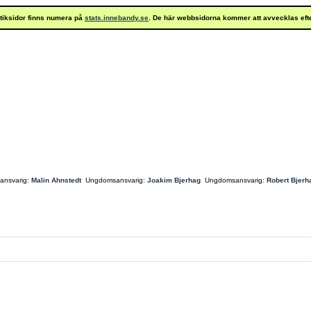
istiksidor finns numera på
stats.innebandy.se
. De här webbsidorna kommer att avvecklas eft
ansvarig:
Malin Ahnstedt
Ungdomsansvarig:
Joakim Bjerhag
Ungdomsansvarig:
Robert Bjerh