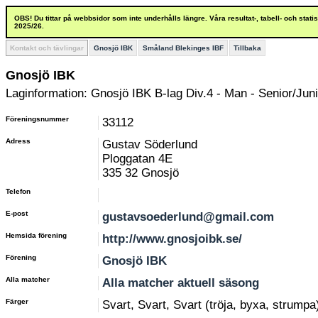
OBS! Du tittar på webbsidor som inte underhålls längre. Våra resultat-, tabell- och stat
2025/26.
Kontakt och tävlingar
Gnosjö IBK
Småland Blekinges IBF
Tillbaka
Gnosjö IBK
Laginformation: Gnosjö IBK B-lag Div.4 - Man - Senior/Juni
Föreningsnummer
33112
Adress
Gustav Söderlund
Ploggatan 4E
335 32 Gnosjö
Telefon
E-post
gustavsoederlund@gmail.com
Hemsida förening
http://www.gnosjoibk.se/
Förening
Gnosjö IBK
Alla matcher
Alla matcher aktuell säsong
Färger
Svart, Svart, Svart (tröja, byxa, strumpa