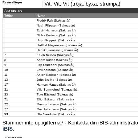
Reservfärger
Vit, Vit, Vit (tröja, byxa, strumpa)
Alla spelare
Tröjnr
Namn
Fredrik Falk (Saknas år)
Noah Filipsson (Saknas år)
Edvin Hansson (Saknas år)
Niklas Karlsson (Saknas år)
Hugo Koppelo (Saknas år)
Gottfrid Magnusson (Saknas år)
Henrik Svensson (Saknas år)
7
Kaleb Nilsson (Saknas år)
8
Adam Dudas (Saknas år)
9
Filip Sturedahl (Saknas år)
10
Emil Karlsson (Saknas år)
11
Anton Karlsson (Saknas år)
13
John Broling (Saknas år)
17
Herman Mattes (Saknas år)
21
Ville Sommehed (Saknas år)
33
Ture Bäckrud (Saknas år)
71
Elliot Eriksson (Saknas år)
72
Marcus Larsson (Saknas år)
77
Max Johansson (Saknas år)
93
Olle Sandqvist (Saknas år)
Stämmer inte uppgifterna? - Kontakta din iBIS-administratör
iBIS
.
Välj säsong