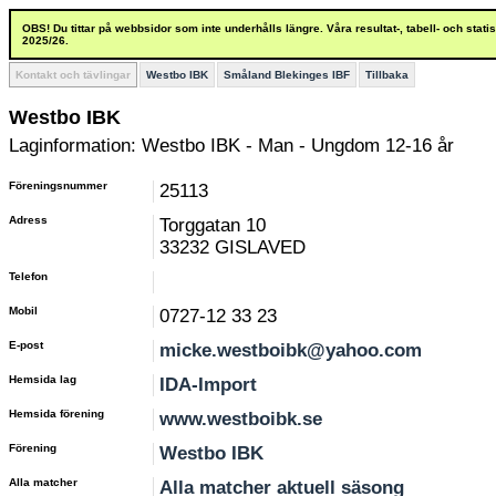
OBS! Du tittar på webbsidor som inte underhålls längre. Våra resultat-, tabell- och stat
2025/26.
Kontakt och tävlingar
Westbo IBK
Småland Blekinges IBF
Tillbaka
Westbo IBK
Laginformation: Westbo IBK - Man - Ungdom 12-16 år
Föreningsnummer
25113
Adress
Torggatan 10
33232 GISLAVED
Telefon
Mobil
0727-12 33 23
E-post
micke.westboibk@yahoo.com
Hemsida lag
IDA-Import
Hemsida förening
www.westboibk.se
Förening
Westbo IBK
Alla matcher
Alla matcher aktuell säsong