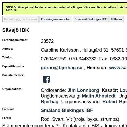
OBS! Du tittar på webbsidor som inte underhålls längre. Våra resultat-, tabell- och stat
2025/26.
Kontaktuppg. och serier
Föreningens matcher
Småland Blekinges IBF
Tillbaka
Sävsjö IBK
Föreningsnummer
23572
Adress:
Caroline Karlsson ,Hultagård 31, 5769
Telefon:
0760452759, 070-3443332, Fax: 0382-1
E-post/Hemsida:
goran@bjerhag.se
,
Hemsida:
www.sav
Sociala medier:
Organisation:
Ordförande:
Jim Lönnborg
Kassör:
Lou
Ungdomsansvarig:
Malin Ahnstedt
Ung
Bjerhag
Ungdomsansvarig:
Robert Bje
Förbund
Småland Blekinges IBF
Färger
Röd, Svart, Vit (tröja, byxa, strumpa)
Stämmer inte uppgifterna? - Kontakta din iBIS-administratör