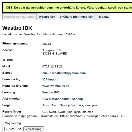
OBS! Du tittar på webbsidor som inte underhålls längre. Våra resultat-, tabell- och stat
Kontakt och tävlingar
Westbo IBK
Småland Blekinges IBF
Tillbaka
Westbo IBK
Laginformation: Westbo IBK - Man - Ungdom 12-16 år
Föreningsnummer
25113
Adress
Torggatan 10
33232 GISLAVED
Telefon
Mobil
0727-12 33 23
E-post
micke.westboibk@yahoo.com
Hemsida lag
IDA-Import
Hemsida förening
www.westboibk.se
Förening
Westbo IBK
Alla matcher
Alla matcher aktuell säsong
Färger
Rosa, Svart, Svart (tröja, byxa, strumpa)
Reservfärger
Gul, Svart, Svart (tröja, byxa, strumpa)
Stämmer inte uppgifterna? - Kontakta din iBIS-administratör i föreningen eller
ändra i iBIS
.
Välj säsong