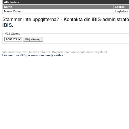
Alla ledare
Namn
Lagroll
Martin Östlund
Lagledare
Stämmer inte uppgifterna? - Kontakta din iBIS-administratör
iBIS
.
Välj säsong
Informationen ovan hämtas från iBIS (Svensk Innebandys Informationssystem)
Läs mer om iBIS på www.innebandy.se/ibis