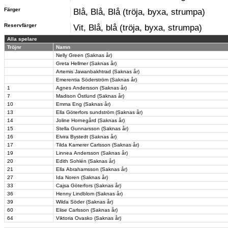
Färger
Blå, Blå, Blå (tröja, byxa, strumpa)
Reservfärger
Vit, Blå, blå (tröja, byxa, strumpa)
Alla spelare
Tröjnr
Namn
Nelly Green (Saknas år)
Greta Hellmer (Saknas år)
Artemis Jawanbakhtrad (Saknas år)
Emerentia Söderström (Saknas år)
1
Agnes Andersson (Saknas år)
7
Madison Östlund (Saknas år)
10
Emma Eng (Saknas år)
13
Ella Göterfors sundström (Saknas år)
14
Joline Hornegård (Saknas år)
15
Stella Gunnarsson (Saknas år)
16
Elvira Bystedt (Saknas år)
17
Tilda Kamerer Carlsson (Saknas år)
19
Linnea Andersson (Saknas år)
20
Edith Sohlén (Saknas år)
21
Ella Abrahamsson (Saknas år)
27
Ida Noren (Saknas år)
33
Cajsa Göterfors (Saknas år)
36
Henny Lindblom (Saknas år)
39
Wilda Söder (Saknas år)
60
Elise Carlsson (Saknas år)
64
Viktoria Ovasko (Saknas år)