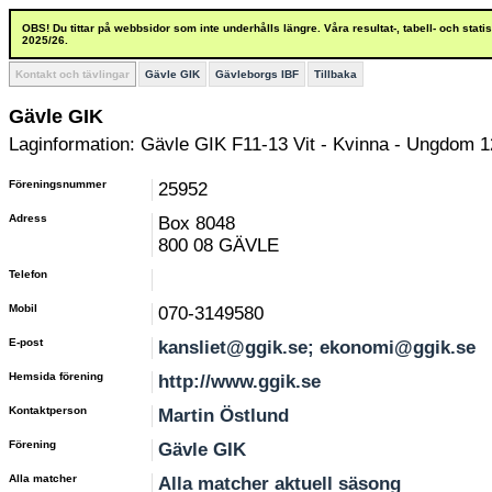
OBS! Du tittar på webbsidor som inte underhålls längre. Våra resultat-, tabell- och stat
2025/26.
Kontakt och tävlingar
Gävle GIK
Gävleborgs IBF
Tillbaka
Gävle GIK
Laginformation: Gävle GIK F11-13 Vit - Kvinna - Ungdom 1
Föreningsnummer
25952
Adress
Box 8048
800 08 GÄVLE
Telefon
Mobil
070-3149580
E-post
kansliet@ggik.se; ekonomi@ggik.se
Hemsida förening
http://www.ggik.se
Kontaktperson
Martin Östlund
Förening
Gävle GIK
Alla matcher
Alla matcher aktuell säsong