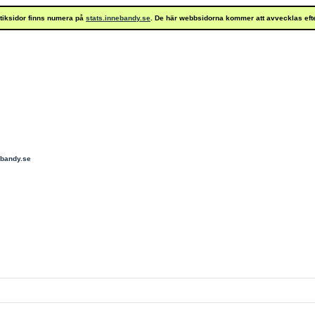
istiksidor finns numera på
stats.innebandy.se
. De här webbsidorna kommer att avvecklas eft
ebandy.se