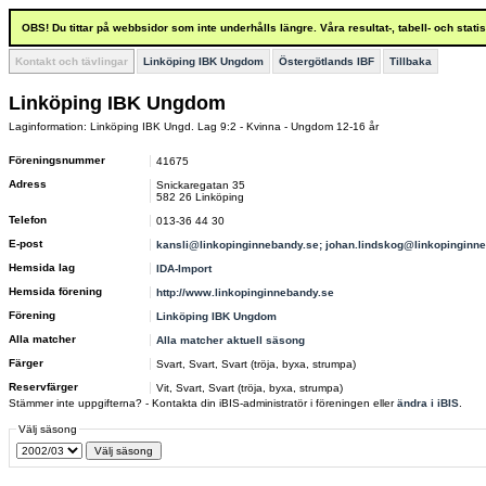
OBS! Du tittar på webbsidor som inte underhålls längre. Våra resultat-, tabell- och stat
Kontakt och tävlingar
Linköping IBK Ungdom
Östergötlands IBF
Tillbaka
Linköping IBK Ungdom
Laginformation: Linköping IBK Ungd. Lag 9:2 - Kvinna - Ungdom 12-16 år
Föreningsnummer
41675
Adress
Snickaregatan 35
582 26 Linköping
Telefon
013-36 44 30
E-post
kansli@linkopinginnebandy.se; johan.lindskog@linkopinginn
Hemsida lag
IDA-Import
Hemsida förening
http://www.linkopinginnebandy.se
Förening
Linköping IBK Ungdom
Alla matcher
Alla matcher aktuell säsong
Färger
Svart, Svart, Svart (tröja, byxa, strumpa)
Reservfärger
Vit, Svart, Svart (tröja, byxa, strumpa)
Stämmer inte uppgifterna? - Kontakta din iBIS-administratör i föreningen eller
ändra i iBIS
.
Välj säsong