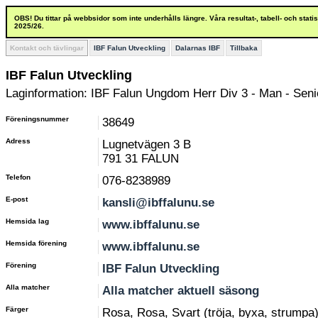
OBS! Du tittar på webbsidor som inte underhålls längre. Våra resultat-, tabell- och stat
2025/26.
Kontakt och tävlingar
IBF Falun Utveckling
Dalarnas IBF
Tillbaka
IBF Falun Utveckling
Laginformation: IBF Falun Ungdom Herr Div 3 - Man - Senio
Föreningsnummer
38649
Adress
Lugnetvägen 3 B
791 31 FALUN
Telefon
076-8238989
E-post
kansli@ibffalunu.se
Hemsida lag
www.ibffalunu.se
Hemsida förening
www.ibffalunu.se
Förening
IBF Falun Utveckling
Alla matcher
Alla matcher aktuell säsong
Färger
Rosa, Rosa, Svart (tröja, byxa, strumpa