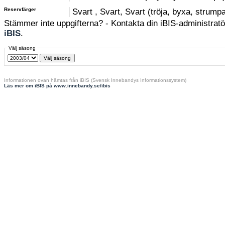
Reservfärger
Svart , Svart, Svart (tröja, byxa, strump
Stämmer inte uppgifterna? - Kontakta din iBIS-administratör
iBIS
.
Välj säsong
Informationen ovan hämtas från iBIS (Svensk Innebandys Informationssystem)
Läs mer om iBIS på www.innebandy.se/ibis