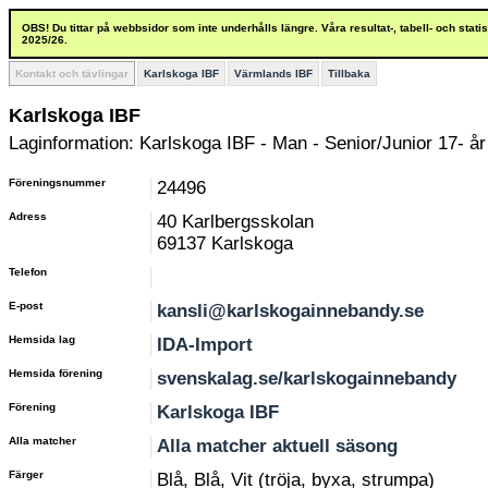
OBS! Du tittar på webbsidor som inte underhålls längre. Våra resultat-, tabell- och stat
2025/26.
Kontakt och tävlingar
Karlskoga IBF
Värmlands IBF
Tillbaka
Karlskoga IBF
Laginformation: Karlskoga IBF - Man - Senior/Junior 17- år
Föreningsnummer
24496
Adress
40 Karlbergsskolan
69137 Karlskoga
Telefon
E-post
kansli@karlskogainnebandy.se
Hemsida lag
IDA-Import
Hemsida förening
svenskalag.se/karlskogainnebandy
Förening
Karlskoga IBF
Alla matcher
Alla matcher aktuell säsong
Färger
Blå, Blå, Vit (tröja, byxa, strumpa)