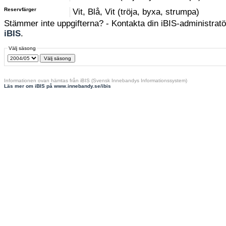
Reservfärger
Vit, Blå, Vit (tröja, byxa, strumpa)
Stämmer inte uppgifterna? - Kontakta din iBIS-administratör
iBIS
.
Välj säsong
Informationen ovan hämtas från iBIS (Svensk Innebandys Informationssystem)
Läs mer om iBIS på www.innebandy.se/ibis