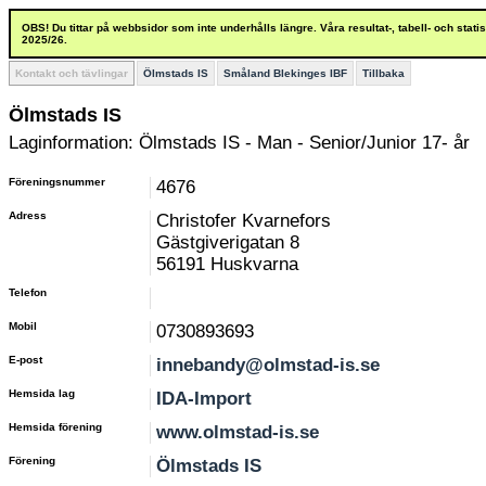
OBS! Du tittar på webbsidor som inte underhålls längre. Våra resultat-, tabell- och stat
2025/26.
Kontakt och tävlingar
Ölmstads IS
Småland Blekinges IBF
Tillbaka
Ölmstads IS
Laginformation: Ölmstads IS - Man - Senior/Junior 17- år
Föreningsnummer
4676
Adress
Christofer Kvarnefors
Gästgiverigatan 8
56191 Huskvarna
Telefon
Mobil
0730893693
E-post
innebandy@olmstad-is.se
Hemsida lag
IDA-Import
Hemsida förening
www.olmstad-is.se
Förening
Ölmstads IS