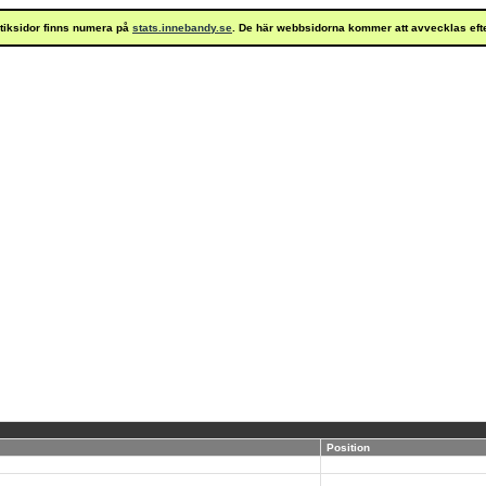
istiksidor finns numera på
stats.innebandy.se
. De här webbsidorna kommer att avvecklas eft
Position