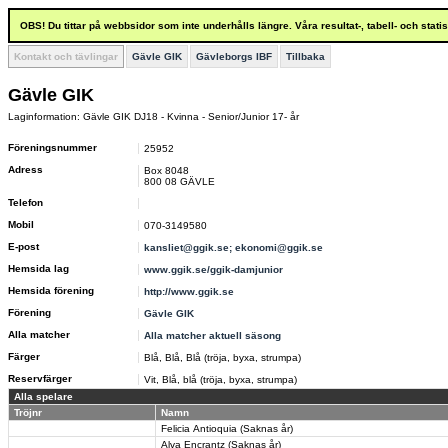
OBS! Du tittar på webbsidor som inte underhålls längre. Våra resultat-, tabell- och stat
Kontakt och tävlingar
Gävle GIK
Gävleborgs IBF
Tillbaka
Gävle GIK
Laginformation: Gävle GIK DJ18 - Kvinna - Senior/Junior 17- år
Föreningsnummer
25952
Adress
Box 8048
800 08 GÄVLE
Telefon
Mobil
070-3149580
E-post
kansliet@ggik.se; ekonomi@ggik.se
Hemsida lag
www.ggik.se/ggik-damjunior
Hemsida förening
http://www.ggik.se
Förening
Gävle GIK
Alla matcher
Alla matcher aktuell säsong
Färger
Blå, Blå, Blå (tröja, byxa, strumpa)
Reservfärger
Vit, Blå, blå (tröja, byxa, strumpa)
Alla spelare
Tröjnr
Namn
Felicia Antioquia (Saknas år)
Alva Encrantz (Saknas år)