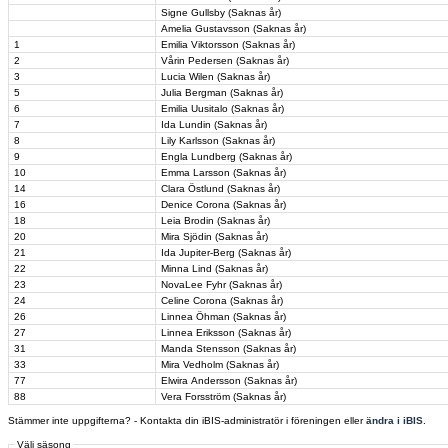
Signe Gullsby (Saknas år)
Amelia Gustavsson (Saknas år)
1
Emilia Viktorsson (Saknas år)
2
Vårin Pedersen (Saknas år)
3
Lucia Wilen (Saknas år)
5
Julia Bergman (Saknas år)
6
Emilia Uusitalo (Saknas år)
7
Ida Lundin (Saknas år)
8
Lily Karlsson (Saknas år)
9
Engla Lundberg (Saknas år)
10
Emma Larsson (Saknas år)
14
Clara Östlund (Saknas år)
16
Denice Corona (Saknas år)
18
Leia Brodin (Saknas år)
20
Mira Sjödin (Saknas år)
21
Ida Jupiter-Berg (Saknas år)
22
Minna Lind (Saknas år)
23
NovaLee Fyhr (Saknas år)
24
Celine Corona (Saknas år)
26
Linnea Öhman (Saknas år)
27
Linnea Eriksson (Saknas år)
31
Manda Stensson (Saknas år)
33
Mira Vedholm (Saknas år)
77
Elwira Andersson (Saknas år)
88
Vera Forsström (Saknas år)
Stämmer inte uppgifterna? - Kontakta din iBIS-administratör i föreningen eller
ändra i iBIS
.
Välj säsong