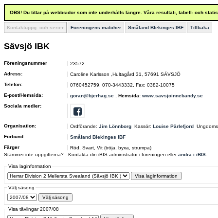
OBS! Du tittar på webbsidor som inte underhålls längre. Våra resultat-, tabell- och stat
Kontaktuppg. och serier
Föreningens matcher
Småland Blekinges IBF
Tillbaka
Sävsjö IBK
Föreningsnummer
23572
Adress:
Caroline Karlsson ,Hultagård 31, 57691 SÄVSJÖ
Telefon:
0760452759, 070-3443332, Fax: 0382-10075
E-post/Hemsida:
goran@bjerhag.se
,
Hemsida:
www.savsjoinnebandy.se
Sociala medier:
Organisation:
Ordförande:
Jim Lönnborg
Kassör:
Louise Pärlefjord
Ungdoms
Förbund
Småland Blekinges IBF
Färger
Röd, Svart, Vit (tröja, byxa, strumpa)
Stämmer inte uppgifterna? - Kontakta din iBIS-administratör i föreningen eller
ändra i iBIS
.
Visa laginformation
Välj säsong
Visa tävlingar 2007/08