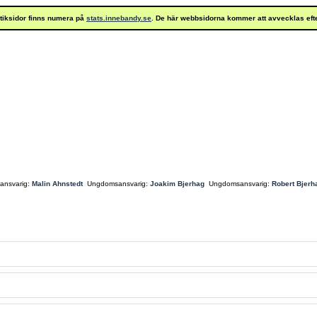
istiksidor finns numera på
stats.innebandy.se
. De här webbsidorna kommer att avvecklas eft
ansvarig:
Malin Ahnstedt
Ungdomsansvarig:
Joakim Bjerhag
Ungdomsansvarig:
Robert Bjerh