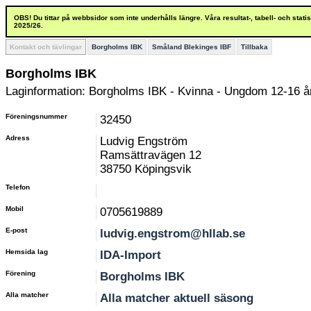
OBS! Du tittar på webbsidor som inte underhålls längre. Våra resultat-, tabell- och stat
2025/26.
Kontakt och tävlingar
Borgholms IBK
Småland Blekinges IBF
Tillbaka
Borgholms IBK
Laginformation: Borgholms IBK - Kvinna - Ungdom 12-16 å
Föreningsnummer
32450
Adress
Ludvig Engström
Ramsättravägen 12
38750 Köpingsvik
Telefon
Mobil
0705619889
E-post
ludvig.engstrom@hllab.se
Hemsida lag
IDA-Import
Förening
Borgholms IBK
Alla matcher
Alla matcher aktuell säsong