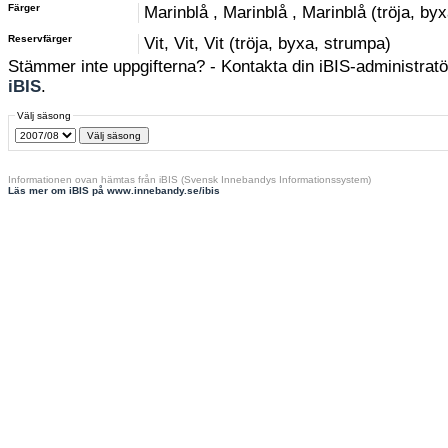
Färger
Marinblå , Marinblå , Marinblå (tröja, by
Reservfärger
Vit, Vit, Vit (tröja, byxa, strumpa)
Stämmer inte uppgifterna? - Kontakta din iBIS-administratör
iBIS
.
Välj säsong
Informationen ovan hämtas från iBIS (Svensk Innebandys Informationssystem)
Läs mer om iBIS på www.innebandy.se/ibis