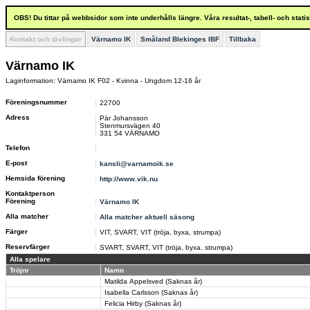
OBS! Du tittar på webbsidor som inte underhålls längre. Våra resultat-, tabell- och stat
Kontakt och tävlingar
Värnamo IK
Småland Blekinges IBF
Tillbaka
Värnamo IK
Laginformation: Värnamo IK F02 - Kvinna - Ungdom 12-16 år
Föreningsnummer
22700
Adress
Pär Johansson
Stenmursvägen 40
331 54 VÄRNAMO
Telefon
E-post
kansli@varnamoik.se
Hemsida förening
http://www.vik.nu
Kontaktperson
Förening
Värnamo IK
Alla matcher
Alla matcher aktuell säsong
Färger
VIT, SVART, VIT (tröja, byxa, strumpa)
Reservfärger
SVART, SVART, VIT (tröja, byxa, strumpa)
Alla spelare
Tröjnr
Namn
Matilda Appelsved (Saknas år)
Isabella Carlsson (Saknas år)
Felicia Hirby (Saknas år)