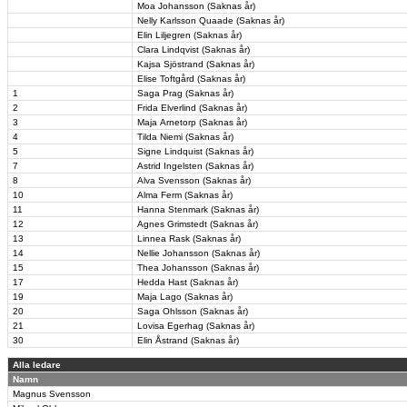
Moa Johansson (Saknas år)
Nelly Karlsson Quaade (Saknas år)
Elin Liljegren (Saknas år)
Clara Lindqvist (Saknas år)
Kajsa Sjöstrand (Saknas år)
Elise Toftgård (Saknas år)
1
Saga Prag (Saknas år)
2
Frida Elverlind (Saknas år)
3
Maja Arnetorp (Saknas år)
4
Tilda Niemi (Saknas år)
5
Signe Lindquist (Saknas år)
7
Astrid Ingelsten (Saknas år)
8
Alva Svensson (Saknas år)
10
Alma Ferm (Saknas år)
11
Hanna Stenmark (Saknas år)
12
Agnes Grimstedt (Saknas år)
13
Linnea Rask (Saknas år)
14
Nellie Johansson (Saknas år)
15
Thea Johansson (Saknas år)
17
Hedda Hast (Saknas år)
19
Maja Lago (Saknas år)
20
Saga Ohlsson (Saknas år)
21
Lovisa Egerhag (Saknas år)
30
Elin Åstrand (Saknas år)
Alla ledare
Namn
Magnus Svensson