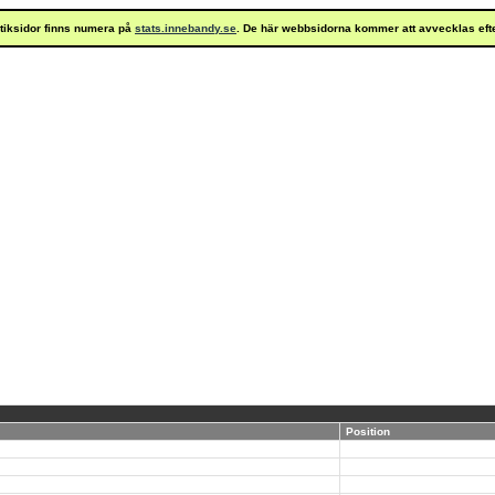
istiksidor finns numera på
stats.innebandy.se
. De här webbsidorna kommer att avvecklas eft
Position