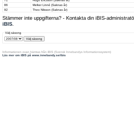
71
Hugo Ericsson (Saknas år)
86
Melker Linné (Saknas år)
92
Theo Nilsson (Saknas år)
Stämmer inte uppgifterna? - Kontakta din iBIS-administratör
iBIS
.
Välj säsong
Informationen ovan hämtas från iBIS (Svensk Innebandys Informationssystem)
Läs mer om iBIS på www.innebandy.se/ibis