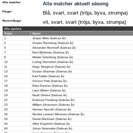
Alla matcher
Alla matcher aktuell säsong
Färger
Blå, svart, svart (tröja, byxa, strumpa)
Reservfärger
vit, svart, svart (tröja, byxa, strumpa)
Alla spelare
Tröjnr
Namn
1
Jesper Mörk (Saknas år)
2
Gustav Rannberg (Saknas år)
5
Alexander Bernhoff (Saknas år)
7
Noel Björkman (Saknas år)
8
Melwin Österberg (Saknas år)
10
Ludvig Hernström (Saknas år)
11
Hugo Skoglund (Saknas år)
13
Gustav Skarman (Saknas år)
16
Karl Frykler (Saknas år)
17
Vincent Frisk (Saknas år)
18
Elias Douhan (Saknas år)
19
Liam Hådén (Saknas år)
20
Noah Delvert (Saknas år)
22
Emanuel Forsberg (Saknas år)
23
William Johansson (Saknas år)
25
Herman Nauclér (Saknas år)
26
Nicolas Larsson Meneses (Saknas år)
33
Daniel Bäckman (Saknas år)
44
Albin Engström (Saknas år)
60
Johan Noremalm (Saknas år)