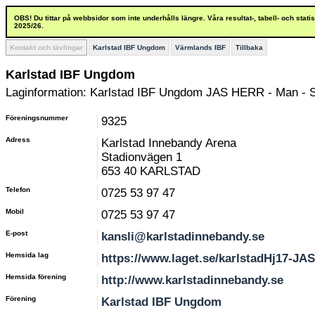
OBS! Du tittar på webbsidor som inte underhålls längre. Våra resultat-, tabell- och stat
2025/26.
Kontakt och tävlingar
Karlstad IBF Ungdom
Värmlands IBF
Tillbaka
Karlstad IBF Ungdom
Laginformation: Karlstad IBF Ungdom JAS HERR - Man - Se
Föreningsnummer
9325
Adress
Karlstad Innebandy Arena
Stadionvägen 1
653 40 KARLSTAD
Telefon
0725 53 97 47
Mobil
0725 53 97 47
E-post
kansli@karlstadinnebandy.se
Hemsida lag
https://www.laget.se/karlstadHj17-JAS
Hemsida förening
http://www.karlstadinnebandy.se
Förening
Karlstad IBF Ungdom