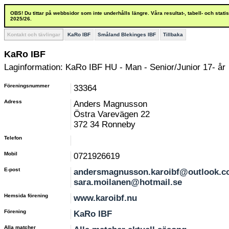
OBS! Du tittar på webbsidor som inte underhålls längre. Våra resultat-, tabell- och stat
2025/26.
Kontakt och tävlingar
KaRo IBF
Småland Blekinges IBF
Tillbaka
KaRo IBF
Laginformation: KaRo IBF HU - Man - Senior/Junior 17- år
Föreningsnummer
33364
Adress
Anders Magnusson
Östra Varevägen 22
372 34 Ronneby
Telefon
Mobil
0721926619
E-post
andersmagnusson.karoibf@outlook.c
sara.moilanen@hotmail.se
Hemsida förening
www.karoibf.nu
Förening
KaRo IBF
Alla matcher