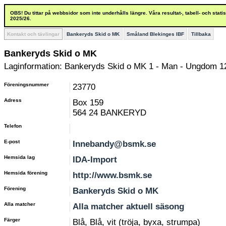
OBS! Du tittar på webbsidor som inte underhålls längre. Våra resultat-, tabell- och stat
2025/26.
Kontakt och tävlingar
Bankeryds Skid o MK
Småland Blekinges IBF
Tillbaka
Bankeryds Skid o MK
Laginformation: Bankeryds Skid o MK 1 - Man - Ungdom 1
Föreningsnummer
23770
Adress
Box 159
564 24 BANKERYD
Telefon
E-post
Innebandy@bsmk.se
Hemsida lag
IDA-Import
Hemsida förening
http://www.bsmk.se
Förening
Bankeryds Skid o MK
Alla matcher
Alla matcher aktuell säsong
Färger
Blå, Blå, vit (tröja, byxa, strumpa)