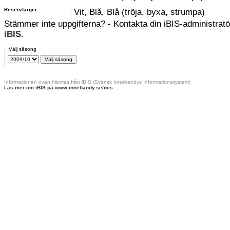
Reservfärger
Vit, Blå, Blå (tröja, byxa, strumpa)
Stämmer inte uppgifterna? - Kontakta din iBIS-administratör
iBIS
.
Välj säsong
Informationen ovan hämtas från iBIS (Svensk Innebandys Informationssystem)
Läs mer om iBIS på www.innebandy.se/ibis