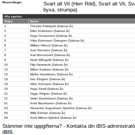
Reservfärger
Svart alt Vit (Herr Röd), Svart alt Vit, Sva
byxa, strumpa)
Alla spelare
Tröjnr
Namn
1
Theodor Palmqvist (Saknas år)
3
Elliot Andersson (Saknas år)
4
Hugo Gustavsson (Saknas år)
5
Vilde Edvinsson Östergren (Saknas år)
6
William Viklund (Saknas år)
7
Axel Stensson (Saknas år)
8
Axel Bennesved (Saknas år)
9
Noah Wångelid (Saknas år)
10
Filip Hammevik (Saknas år)
13
Wilton Karlsson (Saknas år)
15
Melker Haraldsson (Saknas år)
16
Isac Elmgren (Saknas år)
19
Albin Johnsson (Saknas år)
20
Hugo Serell (Saknas år)
21
Viggo Ahlgren (Saknas år)
22
Valter Dackebrand (Saknas år)
61
Arvid Mauritzsson (Saknas år)
63
Alexander Augustsson Sjöström (Saknas år)
64
Wille Erdman (Saknas år)
99
Arvid Wibom Sjöbäck (Saknas år)
Stämmer inte uppgifterna? - Kontakta din iBIS-administratör
iBIS
.