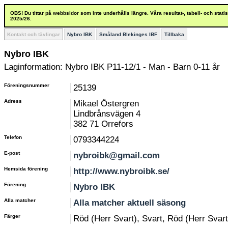
OBS! Du tittar på webbsidor som inte underhålls längre. Våra resultat-, tabell- och stat
2025/26.
Kontakt och tävlingar
Nybro IBK
Småland Blekinges IBF
Tillbaka
Nybro IBK
Laginformation: Nybro IBK P11-12/1 - Man - Barn 0-11 år
Föreningsnummer
25139
Adress
Mikael Östergren
Lindbrånsvägen 4
382 71 Orrefors
Telefon
0793344224
E-post
nybroibk@gmail.com
Hemsida förening
http://www.nybroibk.se/
Förening
Nybro IBK
Alla matcher
Alla matcher aktuell säsong
Färger
Röd (Herr Svart), Svart, Röd (Herr Svart