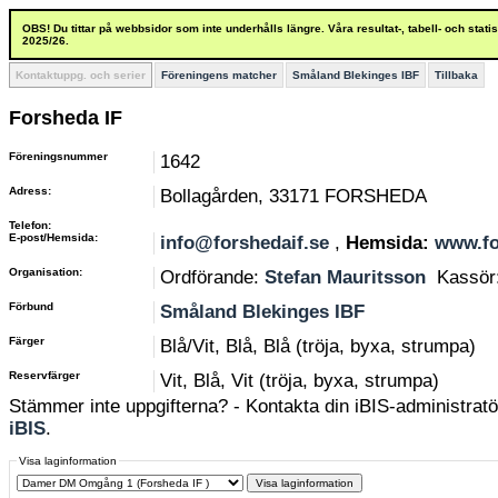
OBS! Du tittar på webbsidor som inte underhålls längre. Våra resultat-, tabell- och stat
2025/26.
Kontaktuppg. och serier
Föreningens matcher
Småland Blekinges IBF
Tillbaka
Forsheda IF
Föreningsnummer
1642
Adress:
Bollagården, 33171 FORSHEDA
Telefon:
E-post/Hemsida:
info@forshedaif.se
,
Hemsida:
www.fo
Organisation:
Ordförande:
Stefan Mauritsson
Kassör
Förbund
Småland Blekinges IBF
Färger
Blå/Vit, Blå, Blå (tröja, byxa, strumpa)
Reservfärger
Vit, Blå, Vit (tröja, byxa, strumpa)
Stämmer inte uppgifterna? - Kontakta din iBIS-administratör
iBIS
.
Visa laginformation