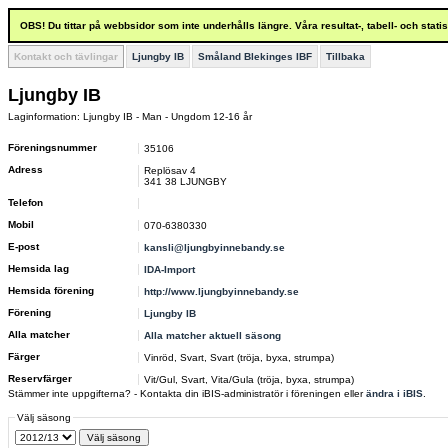
OBS! Du tittar på webbsidor som inte underhålls längre. Våra resultat-, tabell- och stat
Kontakt och tävlingar
Ljungby IB
Småland Blekinges IBF
Tillbaka
Ljungby IB
Laginformation: Ljungby IB - Man - Ungdom 12-16 år
Föreningsnummer
35106
Adress
Replösav 4
341 38 LJUNGBY
Telefon
Mobil
070-6380330
E-post
kansli@ljungbyinnebandy.se
Hemsida lag
IDA-Import
Hemsida förening
http://www.ljungbyinnebandy.se
Förening
Ljungby IB
Alla matcher
Alla matcher aktuell säsong
Färger
Vinröd, Svart, Svart (tröja, byxa, strumpa)
Reservfärger
Vit/Gul, Svart, Vita/Gula (tröja, byxa, strumpa)
Stämmer inte uppgifterna? - Kontakta din iBIS-administratör i föreningen eller
ändra i iBIS
.
Välj säsong