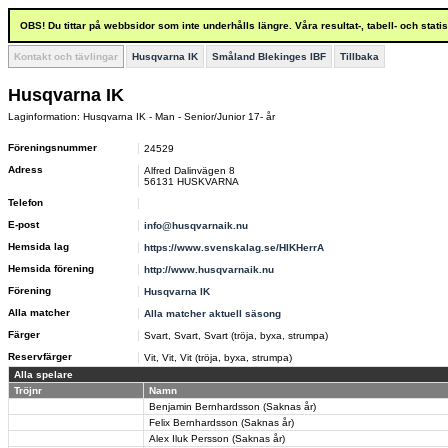
OBS! Du tittar på webbsidor som inte underhålls längre. Våra resultat-, tabell- och stat
Kontakt och tävlingar
Husqvarna IK
Småland Blekinges IBF
Tillbaka
Husqvarna IK
Laginformation: Husqvarna IK - Man - Senior/Junior 17- år
Föreningsnummer
24529
Adress
Alfred Dalinvägen 8
56131 HUSKVARNA
Telefon
E-post
info@husqvarnaik.nu
Hemsida lag
https://www.svenskalag.se/HIKHerrA
Hemsida förening
http://www.husqvarnaik.nu
Förening
Husqvarna IK
Alla matcher
Alla matcher aktuell säsong
Färger
Svart, Svart, Svart (tröja, byxa, strumpa)
Reservfärger
Vit, Vit, Vit (tröja, byxa, strumpa)
Alla spelare
Tröjnr
Namn
Benjamin Bernhardsson (Saknas år)
Felix Bernhardsson (Saknas år)
Alex Iluk Persson (Saknas år)