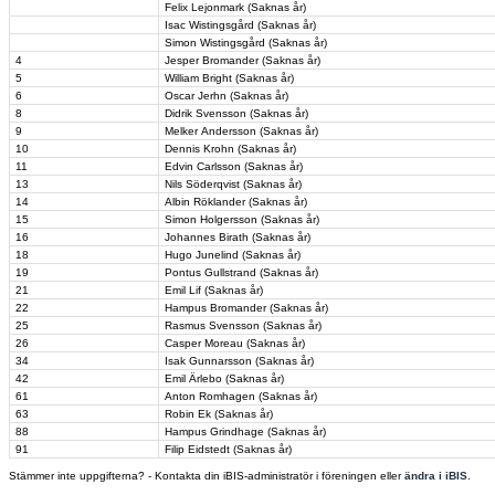
Felix Lejonmark (Saknas år)
Isac Wistingsgård (Saknas år)
Simon Wistingsgård (Saknas år)
4
Jesper Bromander (Saknas år)
5
William Bright (Saknas år)
6
Oscar Jerhn (Saknas år)
8
Didrik Svensson (Saknas år)
9
Melker Andersson (Saknas år)
10
Dennis Krohn (Saknas år)
11
Edvin Carlsson (Saknas år)
13
Nils Söderqvist (Saknas år)
14
Albin Röklander (Saknas år)
15
Simon Holgersson (Saknas år)
16
Johannes Birath (Saknas år)
18
Hugo Junelind (Saknas år)
19
Pontus Gullstrand (Saknas år)
21
Emil Lif (Saknas år)
22
Hampus Bromander (Saknas år)
25
Rasmus Svensson (Saknas år)
26
Casper Moreau (Saknas år)
34
Isak Gunnarsson (Saknas år)
42
Emil Ärlebo (Saknas år)
61
Anton Romhagen (Saknas år)
63
Robin Ek (Saknas år)
88
Hampus Grindhage (Saknas år)
91
Filip Eidstedt (Saknas år)
Stämmer inte uppgifterna? - Kontakta din iBIS-administratör i föreningen eller
ändra i iBIS
.