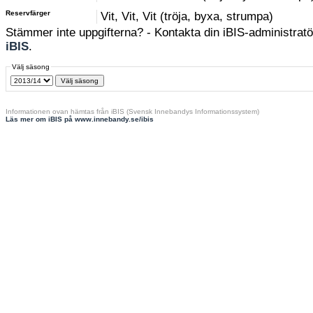
Reservfärger
Vit, Vit, Vit (tröja, byxa, strumpa)
Stämmer inte uppgifterna? - Kontakta din iBIS-administratör
iBIS
.
Välj säsong
Informationen ovan hämtas från iBIS (Svensk Innebandys Informationssystem)
Läs mer om iBIS på www.innebandy.se/ibis