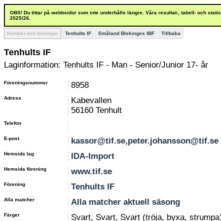
OBS! Du tittar på webbsidor som inte underhålls längre. Våra resultat-, tabell- och stat
2025/26.
Kontakt och tävlingar
Tenhults IF
Småland Blekinges IBF
Tillbaka
Tenhults IF
Laginformation: Tenhults IF - Man - Senior/Junior 17- år
Föreningsnummer
8958
Adress
Kabevallen
56160 Tenhult
Telefon
E-post
kassor@tif.se,peter.johansson@tif.se
Hemsida lag
IDA-Import
Hemsida förening
www.tif.se
Förening
Tenhults IF
Alla matcher
Alla matcher aktuell säsong
Färger
Svart, Svart, Svart (tröja, byxa, strumpa