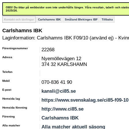
OBS! Du tittar på webbsidor som inte underhålls längre. Våra resultat-, tabell- och stat
2025/26.
Kontakt och tävlingar
Carlshamns IBK
Småland Blekinges IBF
Tillbaka
Carlshamns IBK
Laginformation: Carlshamns IBK F09/10 (använd ej) - Kvi
Föreningsnummer
22268
Adress
Nyemöllevägen 12
374 32 KARLSHAMN
Telefon
Mobil
070-836 41 90
E-post
kansli@ci85.se
Hemsida lag
https://www.svenskalag.se/ci85-f09-10
Hemsida förening
http://www.ci85.se
Förening
Carlshamns IBK
Alla matcher
Alla matcher aktuell säsong