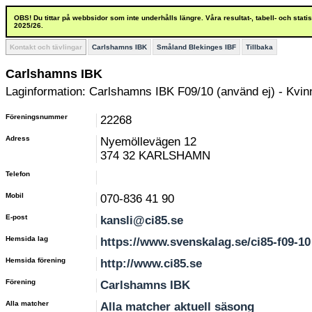
OBS! Du tittar på webbsidor som inte underhålls längre. Våra resultat-, tabell- och stat
2025/26.
Kontakt och tävlingar
Carlshamns IBK
Småland Blekinges IBF
Tillbaka
Carlshamns IBK
Laginformation: Carlshamns IBK F09/10 (använd ej) - Kvi
Föreningsnummer
22268
Adress
Nyemöllevägen 12
374 32 KARLSHAMN
Telefon
Mobil
070-836 41 90
E-post
kansli@ci85.se
Hemsida lag
https://www.svenskalag.se/ci85-f09-10
Hemsida förening
http://www.ci85.se
Förening
Carlshamns IBK
Alla matcher
Alla matcher aktuell säsong