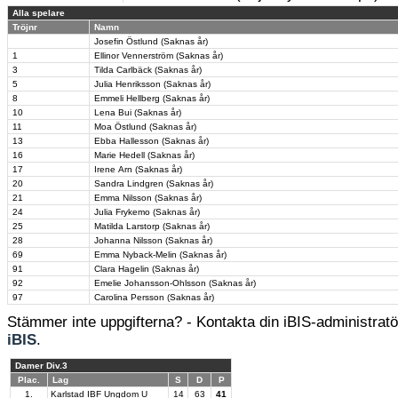
Alla spelare
Tröjnr
Namn
Josefin Östlund (Saknas år)
1
Ellinor Vennerström (Saknas år)
3
Tilda Carlbäck (Saknas år)
5
Julia Henriksson (Saknas år)
8
Emmeli Hellberg (Saknas år)
10
Lena Bui (Saknas år)
11
Moa Östlund (Saknas år)
13
Ebba Hallesson (Saknas år)
16
Marie Hedell (Saknas år)
17
Irene Arn (Saknas år)
20
Sandra Lindgren (Saknas år)
21
Emma Nilsson (Saknas år)
24
Julia Frykemo (Saknas år)
25
Matilda Larstorp (Saknas år)
28
Johanna Nilsson (Saknas år)
69
Emma Nyback-Melin (Saknas år)
91
Clara Hagelin (Saknas år)
92
Emelie Johansson-Ohlsson (Saknas år)
97
Carolina Persson (Saknas år)
Stämmer inte uppgifterna? - Kontakta din iBIS-administratör
iBIS
.
Damer Div.3
Plac.
Lag
S
D
P
1.
Karlstad IBF Ungdom U
14
63
41