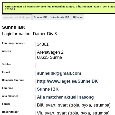
OBS! Du tittar på webbsidor som inte underhålls längre. Våra resultat-, tabell- och stat
2025/26.
Kontakt och tävlingar
Sunne IBK
Värmlands IBF
Tillbaka
Sunne IBK
Laginformation: Damer Div.3
Föreningsnummer
34361
Adress
Arenavägen 2
68635 Sunne
Telefon
E-post
sunneibk@gmail.com
Hemsida förening
http://www.laget.se/SunneIBK
Förening
Sunne IBK
Alla matcher
Alla matcher aktuell säsong
Färger
Blå, svart, svart (tröja, byxa, strumpa)
Reservfärger
Vit, svart, svart (tröja, byxa, strumpa)