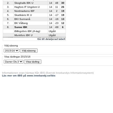
2.
Skoghalls IBK U
14
48
30
3.
Hagfors IF Ungdom U
14
11
26
4.
Nordmarkens IBF
14
2
19
5.
Skattkärrs IK U
14
-17
19
6.
BKI Sunnanå
14
-16
13
7.
BK Vålberg
14
-23
12
8.
Sunne IBK
14
-68
6
Billingsfors IBK (A-lag)
Utgått
Munkfors IBK U
Utgått
Gå till detaljerad tabell
Välj säsong
Visa tävlingar 2015/16
Informationen ovan hämtas från iBIS (Svensk Innebandys Informationssystem)
Läs mer om iBIS på www.innebandy.se/ibis