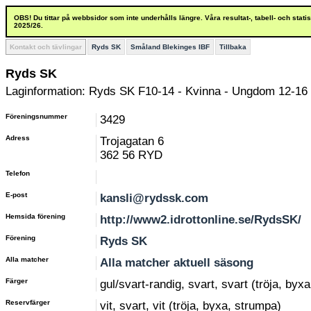
OBS! Du tittar på webbsidor som inte underhålls längre. Våra resultat-, tabell- och stat
2025/26.
Kontakt och tävlingar
Ryds SK
Småland Blekinges IBF
Tillbaka
Ryds SK
Laginformation: Ryds SK F10-14 - Kvinna - Ungdom 12-16 
Föreningsnummer
3429
Adress
Trojagatan 6
362 56 RYD
Telefon
E-post
kansli@rydssk.com
Hemsida förening
http://www2.idrottonline.se/RydsSK/
Förening
Ryds SK
Alla matcher
Alla matcher aktuell säsong
Färger
gul/svart-randig, svart, svart (tröja, byx
Reservfärger
vit, svart, vit (tröja, byxa, strumpa)