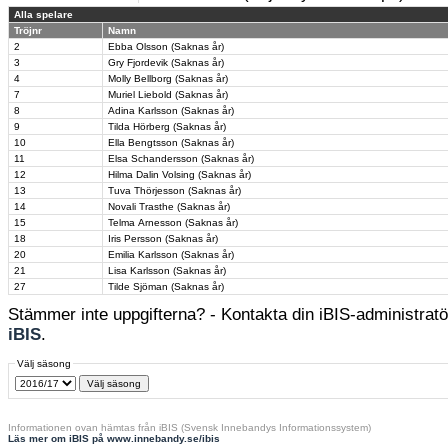
Alla spelare
Tröjnr
Namn
2
Ebba Olsson (Saknas år)
3
Gry Fjordevik (Saknas år)
4
Molly Bellborg (Saknas år)
7
Muriel Liebold (Saknas år)
8
Adina Karlsson (Saknas år)
9
Tilda Hörberg (Saknas år)
10
Ella Bengtsson (Saknas år)
11
Elsa Schandersson (Saknas år)
12
Hilma Dalin Volsing (Saknas år)
13
Tuva Thörjesson (Saknas år)
14
Novali Trasthe (Saknas år)
15
Telma Arnesson (Saknas år)
18
Iris Persson (Saknas år)
20
Emilia Karlsson (Saknas år)
21
Lisa Karlsson (Saknas år)
27
Tilde Sjöman (Saknas år)
Stämmer inte uppgifterna? - Kontakta din iBIS-administratör
iBIS
.
Välj säsong
Informationen ovan hämtas från iBIS (Svensk Innebandys Informationssystem)
Läs mer om iBIS på www.innebandy.se/ibis