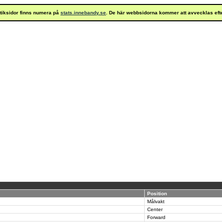
istiksidor finns numera på
stats.innebandy.se
. De här webbsidorna kommer att avvecklas eft
Position
Målvakt
Center
Forward