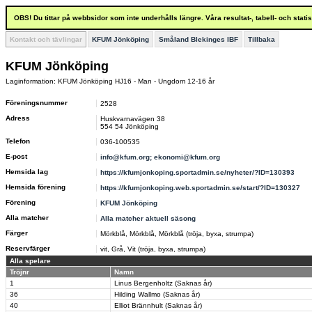
OBS! Du tittar på webbsidor som inte underhålls längre. Våra resultat-, tabell- och stat
Kontakt och tävlingar
KFUM Jönköping
Småland Blekinges IBF
Tillbaka
KFUM Jönköping
Laginformation: KFUM Jönköping HJ16 - Man - Ungdom 12-16 år
Föreningsnummer
2528
Adress
Huskvarnavägen 38
554 54 Jönköping
Telefon
036-100535
E-post
info@kfum.org; ekonomi@kfum.org
Hemsida lag
https://kfumjonkoping.sportadmin.se/nyheter/?ID=130393
Hemsida förening
https://kfumjonkoping.web.sportadmin.se/start/?ID=130327
Förening
KFUM Jönköping
Alla matcher
Alla matcher aktuell säsong
Färger
Mörkblå, Mörkblå, Mörkblå (tröja, byxa, strumpa)
Reservfärger
vit, Grå, Vit (tröja, byxa, strumpa)
Alla spelare
Tröjnr
Namn
1
Linus Bergenholtz (Saknas år)
36
Hilding Wallmo (Saknas år)
40
Elliot Brännhult (Saknas år)