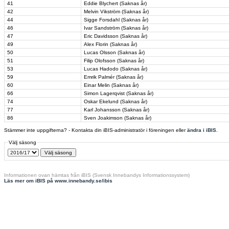
41
Eddie Blychert (Saknas år)
42
Melvin Vikström (Saknas år)
44
Sigge Forsdahl (Saknas år)
46
Ivar Sandström (Saknas år)
47
Eric Davidsson (Saknas år)
49
Alex Florin (Saknas år)
50
Lucas Olsson (Saknas år)
51
Filip Olofsson (Saknas år)
53
Lucas Hadodo (Saknas år)
59
Emrik Palmér (Saknas år)
60
Einar Melin (Saknas år)
66
Simon Lagerqvist (Saknas år)
74
Oskar Ekelund (Saknas år)
77
Karl Johansson (Saknas år)
86
Sven Joakimson (Saknas år)
Stämmer inte uppgifterna? - Kontakta din iBIS-administratör i föreningen eller
ändra i iBIS
.
Välj säsong
Informationen ovan hämtas från iBIS (Svensk Innebandys Informationssystem)
Läs mer om iBIS på www.innebandy.se/ibis