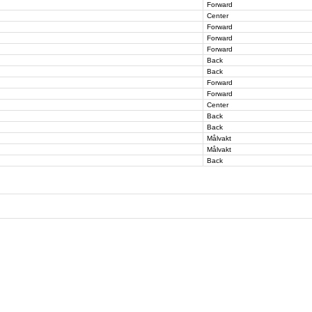
Forward
Center
Forward
Forward
Forward
Back
Back
Forward
Forward
Center
Back
Back
Målvakt
Målvakt
Back