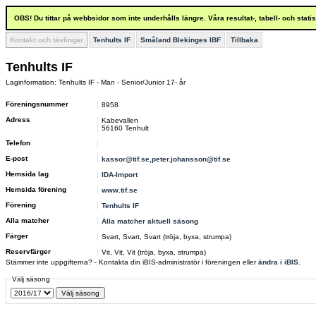
OBS! Du tittar på webbsidor som inte underhålls längre. Våra resultat-, tabell- och stat
Kontakt och tävlingar
Tenhults IF
Småland Blekinges IBF
Tillbaka
Tenhults IF
Laginformation: Tenhults IF - Man - Senior/Junior 17- år
Föreningsnummer
8958
Adress
Kabevallen
56160 Tenhult
Telefon
E-post
kassor@tif.se,peter.johansson@tif.se
Hemsida lag
IDA-Import
Hemsida förening
www.tif.se
Förening
Tenhults IF
Alla matcher
Alla matcher aktuell säsong
Färger
Svart, Svart, Svart (tröja, byxa, strumpa)
Reservfärger
Vit, Vit, Vit (tröja, byxa, strumpa)
Stämmer inte uppgifterna? - Kontakta din iBIS-administratör i föreningen eller
ändra i iBIS
.
Välj säsong