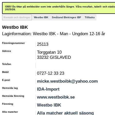
OBS! Du tittar på webbsidor som inte underhålls längre. Våra resultat-, tabell- och stat
2025/26.
Kontakt och tävlingar
Westbo IBK
Småland Blekinges IBF
Tillbaka
Westbo IBK
Laginformation: Westbo IBK - Man - Ungdom 12-16 år
Föreningsnummer
25113
Adress
Torggatan 10
33232 GISLAVED
Telefon
Mobil
0727-12 33 23
E-post
micke.westboibk@yahoo.com
Hemsida lag
IDA-Import
Hemsida förening
www.westboibk.se
Förening
Westbo IBK
Alla matcher
Alla matcher aktuell säsong