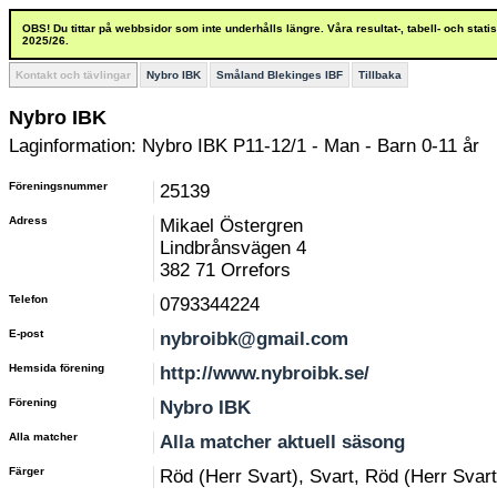
OBS! Du tittar på webbsidor som inte underhålls längre. Våra resultat-, tabell- och stat
2025/26.
Kontakt och tävlingar
Nybro IBK
Småland Blekinges IBF
Tillbaka
Nybro IBK
Laginformation: Nybro IBK P11-12/1 - Man - Barn 0-11 år
Föreningsnummer
25139
Adress
Mikael Östergren
Lindbrånsvägen 4
382 71 Orrefors
Telefon
0793344224
E-post
nybroibk@gmail.com
Hemsida förening
http://www.nybroibk.se/
Förening
Nybro IBK
Alla matcher
Alla matcher aktuell säsong
Färger
Röd (Herr Svart), Svart, Röd (Herr Svart