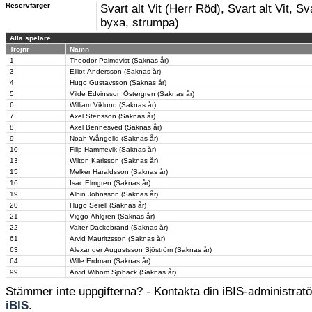
Reservfärger
Svart alt Vit (Herr Röd), Svart alt Vit, Sva
byxa, strumpa)
Alla spelare
Tröjnr
Namn
1
Theodor Palmqvist (Saknas år)
3
Elliot Andersson (Saknas år)
4
Hugo Gustavsson (Saknas år)
5
Vilde Edvinsson Östergren (Saknas år)
6
William Viklund (Saknas år)
7
Axel Stensson (Saknas år)
8
Axel Bennesved (Saknas år)
9
Noah Wångelid (Saknas år)
10
Filip Hammevik (Saknas år)
13
Wilton Karlsson (Saknas år)
15
Melker Haraldsson (Saknas år)
16
Isac Elmgren (Saknas år)
19
Albin Johnsson (Saknas år)
20
Hugo Serell (Saknas år)
21
Viggo Ahlgren (Saknas år)
22
Valter Dackebrand (Saknas år)
61
Arvid Mauritzsson (Saknas år)
63
Alexander Augustsson Sjöström (Saknas år)
64
Wille Erdman (Saknas år)
99
Arvid Wibom Sjöbäck (Saknas år)
Stämmer inte uppgifterna? - Kontakta din iBIS-administratör
iBIS
.