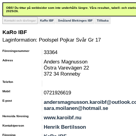
OBS! Du tittar på webbsidor som inte underhålls längre. Våra resultat-, tabell- och stat
2025/26.
Kontakt och tävlingar
KaRo IBF
Småland Blekinges IBF
Tillbaka
KaRo IBF
Laginformation: Poolspel Pojkar Svår Gr 17
Föreningsnummer
33364
Adress
Anders Magnusson
Östra Varevägen 22
372 34 Ronneby
Telefon
Mobil
0721926619
E-post
andersmagnusson.karoibf@outlook.c
sara.moilanen@hotmail.se
Hemsida förening
www.karoibf.nu
Kontaktperson
Henrik Bertilsson
Förening