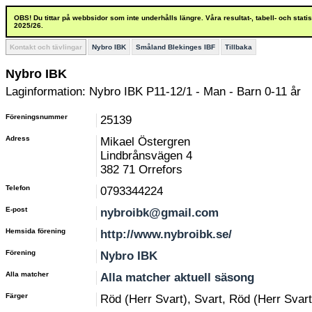
OBS! Du tittar på webbsidor som inte underhålls längre. Våra resultat-, tabell- och stat
2025/26.
Kontakt och tävlingar
Nybro IBK
Småland Blekinges IBF
Tillbaka
Nybro IBK
Laginformation: Nybro IBK P11-12/1 - Man - Barn 0-11 år
Föreningsnummer
25139
Adress
Mikael Östergren
Lindbrånsvägen 4
382 71 Orrefors
Telefon
0793344224
E-post
nybroibk@gmail.com
Hemsida förening
http://www.nybroibk.se/
Förening
Nybro IBK
Alla matcher
Alla matcher aktuell säsong
Färger
Röd (Herr Svart), Svart, Röd (Herr Svart