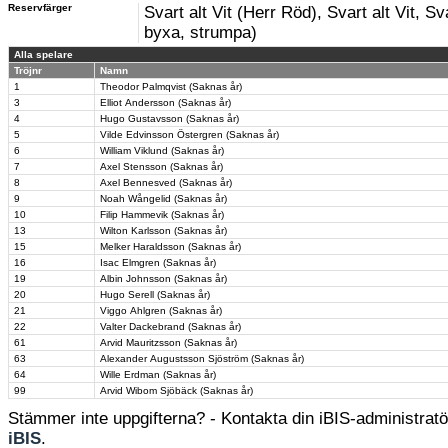
Reservfärger
Svart alt Vit (Herr Röd), Svart alt Vit, Sva
byxa, strumpa)
Alla spelare
Tröjnr
Namn
1
Theodor Palmqvist (Saknas år)
3
Elliot Andersson (Saknas år)
4
Hugo Gustavsson (Saknas år)
5
Vilde Edvinsson Östergren (Saknas år)
6
William Viklund (Saknas år)
7
Axel Stensson (Saknas år)
8
Axel Bennesved (Saknas år)
9
Noah Wångelid (Saknas år)
10
Filip Hammevik (Saknas år)
13
Wilton Karlsson (Saknas år)
15
Melker Haraldsson (Saknas år)
16
Isac Elmgren (Saknas år)
19
Albin Johnsson (Saknas år)
20
Hugo Serell (Saknas år)
21
Viggo Ahlgren (Saknas år)
22
Valter Dackebrand (Saknas år)
61
Arvid Mauritzsson (Saknas år)
63
Alexander Augustsson Sjöström (Saknas år)
64
Wille Erdman (Saknas år)
99
Arvid Wibom Sjöbäck (Saknas år)
Stämmer inte uppgifterna? - Kontakta din iBIS-administratör
iBIS
.