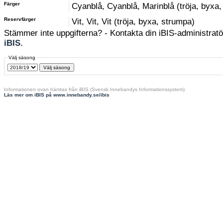
Färger
Cyanblå, Cyanblå, Marinblå (tröja, byxa
Reservfärger
Vit, Vit, Vit (tröja, byxa, strumpa)
Stämmer inte uppgifterna? - Kontakta din iBIS-administratör
iBIS
.
Välj säsong
Informationen ovan hämtas från iBIS (Svensk Innebandys Informationssystem)
Läs mer om iBIS på www.innebandy.se/ibis