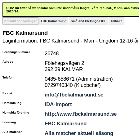
OBS! Du tittar på webbsidor som inte underhålls längre. Våra resultat-, tabell- och stat
2025/26.
Kontakt och tävlingar
FBC Kalmarsund
Småland Blekinges IBF
Tillbaka
FBC Kalmarsund
Laginformation: FBC Kalmarsund - Man - Ungdom 12-16 år
Föreningsnummer
26748
Adress
Fölehagsvägen 2
392 39 KALMAR
Telefon
0485-658671 (Administration)
0729740340 (Klubbchef)
E-post
info@fbckalmarsund.se
Hemsida lag
IDA-Import
Hemsida förening
http://www.fbckalmarsund.se
Förening
FBC Kalmarsund
Alla matcher
Alla matcher aktuell säsong